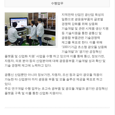
수행업무
지역전략 산업인 광산업 육성의
일환으로 광응용부품의 글로벌
경쟁력 강화를 위해 상용화
기술개발 및 관련 시제품 생산 지원
등 기술지원을 통한 광통신 및
광융합 부품관련 기술경쟁력
제고를 목표로 한다. 이를 위해
‘100기가급 초소형 광모듈 상용화
기술개발’과 ‘광기반 공정혁신
플랫폼 및 산업화 지원’ 사업을 수행 하고 있으며 이를 통해 통신, 정보가전,
자동차, 의료 분야 등의 산업분야에 대해 광응용부품 기술개발 성과 확산 및
기술 경쟁력 제고에 노력하고 있다.
광통신 산업뿐만 아니라 정보가전, 자동차, 조선 등과 같이 광모듈 적용이
가능한 타 산업분야 까지 광응용 부품 및 모듈 솔루션 제공을 목표로 하고
있다.
주요 연구개발 수행 업무는 초고속 광부품 및 광모듈 개발과 광기반 공정혁신
플랫폼 구축 및 이를 통한 산업화 지원이다.