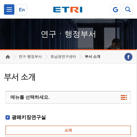
본문 바로가기
주요메뉴 바로가기
하단메뉴 바로가기
En
연구ㆍ행정부서
연구·행정부서
호남권연구센터
부서 소개
부서 소개
메뉴를 선택하세요.
광패키징연구실
소개