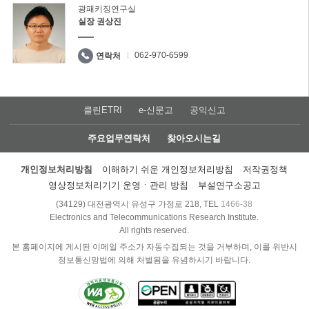
광패키징연구실
실장 권상진
062-970-6599
연락처
클린ETRI
e-신문고
공익신고
주요업무연락처
찾아오시는길
개인정보처리방침
이해하기 쉬운 개인정보처리방침
저작권정책
영상정보처리기기 운영ㆍ관리 방침
부설연구소공고
(34129) 대전광역시 유성구 가정로 218, TEL
1466-38
Electronics and Telecommunications Research Institute.
All rights reserved.
본 홈페이지에 게시된 이메일 주소가 자동수집되는 것을 거부하며, 이를 위반시
정보통신망법에 의해 처벌됨을 유념하시기 바랍니다.