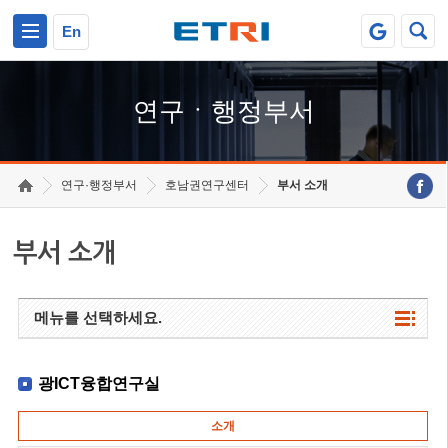
본문 바로가기
주요메뉴 바로가기
하단메뉴 바로가기
En
연구ㆍ행정부서
연구·행정부서
호남권연구센터
부서 소개
부서 소개
메뉴를 선택하세요.
광ICT융합연구실
소개