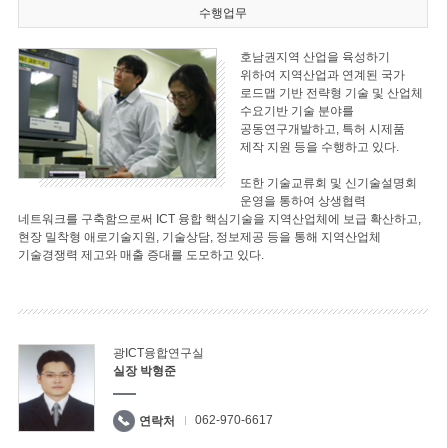
수행업무
호남권지역 산업을 육성하기
위하여 지역산업과 연계된 국가
로드맵 기반 전략형 기술 및 산업체
수요기반 기술 분야를
공동연구개발하고, 특허 시제품
제작 지원 등을 수행하고 있다.
또한 기술교류회 및 신기술설명회
운영을 통하여 상생협력
네트워크를 구축함으로써 ICT 융합 핵심기술을 지역산업체에 보급 확산하고,
현장 밀착형 애로기술지원, 기술상담, 정보제공 등을 통해 지역산업체
기술경쟁력 제고와 매출 증대를 도모하고 있다.
광ICT융합연구실
실장 박형준
062-970-6617
연락처