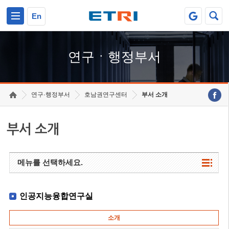
본문 바로가기
주요메뉴 바로가기
하단메뉴 바로가기
En
연구ㆍ행정부서
연구·행정부서
호남권연구센터
부서 소개
부서 소개
메뉴를 선택하세요.
인공지능융합연구실
소개