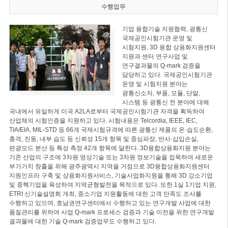
수행업무
기업 융합기술 지원협력, 광통신
국제공인시험기관 운영 및
시험지원, 3D 융합 상용화지원센터
지원과 센터 연구사업 및
연구결과물의 Q-mark 검증을
담당하고 있다. 국제공인시험기관
운영 및 시험지원 분야는
광통신소자, 부품, 모듈, 단말,
시스템 등 광통신 전 분야에 대해
국내에서 유일하게 미국 A2LA로부터 국제공인시험기관 자격을 획득하여
산업체의 시험인증을 지원하고 있다. 시험내용은 Telcordia, IEEE, IEC,
TIA/EIA, MIL-STD 등 66개 국제시험규격에 따른 광통신 제품의 온·습도순환,
충격, 진동, 내부 습도 등 신뢰성 15개 항목 및 중심파장, 반사·삽입손실,
편광모드 분산 등 특성 측정 42개 항목에 달한다. 3D융합상용화지원 분야는
기존 산업의 구조에 3차원 영상기술 또는 3차원 정보기술을 접목하여 새로운
부가가치 창출을 위해 광주광역시 지역을 거점으로 3D융합상용화지원센터
지원인프라 구축 및 상용화지원서비스, 기술사업화지원을 통해 3D 강소기업
및 중핵기업을 육성하여 지역균형발전을 목적으로 있다. 또한 1실 1기업 지원,
ETRI 신기술설명회 개최, 중소기업 지원활동에 대한 고객 만족도 조사를
수행하고 있으며, 호남권연구센터에서 수행하고 있는 연구개발 사업에 대한
품질관리를 위하여 사업 Q-mark 프로세스 검증과 기술 이전을 위한 연구개발
결과물에 대한 기술 Q-mark 검증업무도 수행하고 있다.