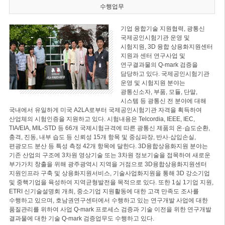
수행업무
기업 융합기술 지원협력, 광통신
국제공인시험기관 운영 및
시험지원, 3D 융합 상용화지원센터
지원과 센터 연구사업 및
연구결과물의 Q-mark 검증을
담당하고 있다. 국제공인시험기관
운영 및 시험지원 분야는
광통신소자, 부품, 모듈, 단말,
시스템 등 광통신 전 분야에 대해
국내에서 유일하게 미국 A2LA로부터 국제공인시험기관 자격을 획득하여
산업체의 시험인증을 지원하고 있다. 시험내용은 Telcordia, IEEE, IEC,
TIA/EIA, MIL-STD 등 66개 국제시험규격에 따른 광통신 제품의 온·습도순환,
충격, 진동, 내부 습도 등 신뢰성 15개 항목 및 중심파장, 반사·삽입손실,
편광모드 분산 등 특성 측정 42개 항목에 달한다. 3D융합상용화지원 분야는
기존 산업의 구조에 3차원 영상기술 또는 3차원 정보기술을 접목하여 새로운
부가가치 창출을 위해 광주광역시 지역을 거점으로 3D융합상용화지원센터
지원인프라 구축 및 상용화지원서비스, 기술사업화지원을 통해 3D 강소기업
및 중핵기업을 육성하여 지역균형발전을 목적으로 있다. 또한 1실 1기업 지원,
ETRI 신기술설명회 개최, 중소기업 지원활동에 대한 고객 만족도 조사를
수행하고 있으며, 호남권연구센터에서 수행하고 있는 연구개발 사업에 대한
품질관리를 위하여 사업 Q-mark 프로세스 검증과 기술 이전을 위한 연구개발
결과물에 대한 기술 Q-mark 검증업무도 수행하고 있다.