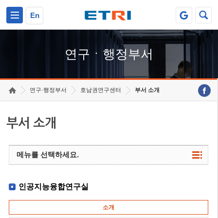
본문 바로가기
주요메뉴 바로가기
하단메뉴 바로가기
En
연구ㆍ행정부서
연구·행정부서
호남권연구센터
부서 소개
부서 소개
메뉴를 선택하세요.
인공지능융합연구실
소개