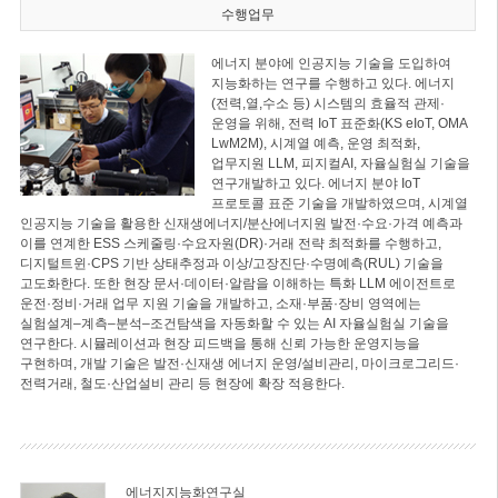
수행업무
에너지 분야에 인공지능 기술을 도입하여
지능화하는 연구를 수행하고 있다. 에너지
(전력,열,수소 등) 시스템의 효율적 관제·
운영을 위해, 전력 IoT 표준화(KS eIoT, OMA
LwM2M), 시계열 예측, 운영 최적화,
업무지원 LLM, 피지컬AI, 자율실험실 기술을
연구개발하고 있다. 에너지 분야 IoT
프로토콜 표준 기술을 개발하였으며, 시계열
인공지능 기술을 활용한 신재생에너지/분산에너지원 발전·수요·가격 예측과
이를 연계한 ESS 스케줄링·수요자원(DR)·거래 전략 최적화를 수행하고,
디지털트윈·CPS 기반 상태추정과 이상/고장진단·수명예측(RUL) 기술을
고도화한다. 또한 현장 문서·데이터·알람을 이해하는 특화 LLM 에이전트로
운전·정비·거래 업무 지원 기술을 개발하고, 소재·부품·장비 영역에는
실험설계–계측–분석–조건탐색을 자동화할 수 있는 AI 자율실험실 기술을
연구한다. 시뮬레이션과 현장 피드백을 통해 신뢰 가능한 운영지능을
구현하며, 개발 기술은 발전·신재생 에너지 운영/설비관리, 마이크로그리드·
전력거래, 철도·산업설비 관리 등 현장에 확장 적용한다.
에너지지능화연구실