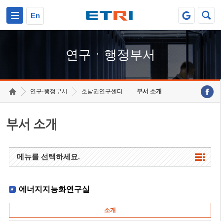
본문 바로가기
주요메뉴 바로가기
하단메뉴 바로가기
En
연구ㆍ행정부서
연구·행정부서
호남권연구센터
부서 소개
부서 소개
메뉴를 선택하세요.
에너지지능화연구실
소개