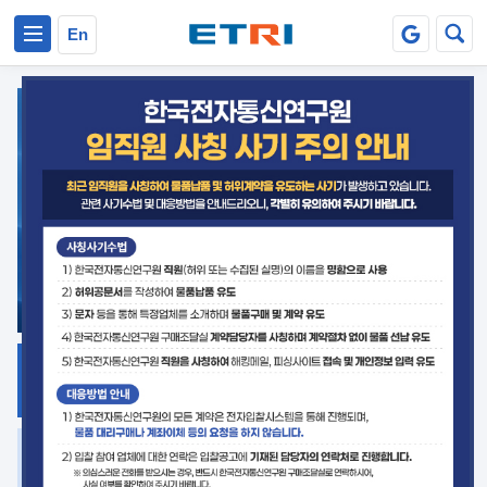
본문 바로가기
주요메뉴 바로가기
En
지식공유
ETRI 오픈소스
플랫폼
거버넌스 대응
발간자료