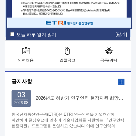
ETRI Insight
ETRI Journal
전자통신동향분석
ETRI 웹진
ETRI 간행물
전자도서관
[닫기]
오늘 하루 열지 않기
인력채용
입찰공고
공동/위탁
공지사항
03
2026년도 하반기 연구인력 현장지원 희망기업 신청/접수
2026.08
한국전자통신연구원(ETRI)은 ETRI 연구인력을 기업현장에
파견하여 현장수요에 맞추어 기술사업화를 지원하는 『연구인력
현장지원』프로그램을 운영하고 있습니다.이에 연구인력의
지원을 희망하는 중소.중견기업에서는 신청하여 주시기