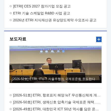
바랍니다.
2026년 8월 한국전자통신연구원장
1. 추진개요

추진목적: ETRI 인력을 기업현장에 파견. 기술지원을
[ETRI] CES 2027 참가기업 모집 공고
실시함으로써 ETRI 개발기술의 사업화를 지원하여
ETRI 기술 스케일업 R&BD 사업 공고
사업화성과를 극대화하고, 지원기업을 강견기업으로 육성하고자
함.
2026년 ETRI 지식재산권 유상양도계약 수요조사 공고
 신청자격: ETRI 협력기업 및 일반 ICT 중소기업*
협력기업: ETRI 창업/연구소기업, 기술이전/출자기업 등 ETRI
개발기술을 사업화하고자 하는 기업
 파견기간: 1년 이상
[최대 3년까지 연속지원 가능]* 연속지원은 지원완료 시점에서
보도자료
당해 지원실적과 차기 지원계획을 평가하여 결정
 기업부담:
연구인력 연봉기준 30 ~ 40%* (1년차) 연봉의 30%, (2 ~ 3년차)
연봉의 40%
 추진일정(1)희망기업 신청/접수(2)희망인력-
희망기업 매칭(3)현장조사/ 선정(심의)(4)협약체결(5)
기업파견8월 3일 ~ 14일
8월 17일 ~ 26일
9월초순
9월 중순
10월 이후* 상기일정은 희망인력-희망기업간 매칭 원활시를
가정한 것으로 상황에 따라 상당기간 일정이 지연될 수 있음. **
(1)희망인력-희망기업간 적합성이 낮다고 판단되거나, (2)
희망인력이 파견의사를 철회할 경우 후속 절차가 진행되지 않을
[2026-52호] ETRI, ITU-T 자율주행차 국제표준화 주도한다
수 있음.2. 현장지원 희망인력 및 상세이력
 희망인력
목록기술분야연구인력번호지원가능 기술반도체/
전자소자A반도체 소자(trasistor/diode) 제작 공정 전자소자 제작
[2026-51호] ETRI, 항로표지 해양 IoT 무선통신체계 개발 나선다
공정(FET / SBD 등 )유기물 반도체 소재 및 소자 설계, 합성 및
제작바이오센서 설계/제작토양/수질/가스 센서 설계/
[2026-50호] ETRI, 생체신호 압축기술 국제표준 채택...의료 AI 시대 연다
제작광소자응용B광 센서 및 응용 시스템시스템 제어 및 데이터
[2026-49호] ETRI, 대한민국 ICT 50년 역사를 담은 온라인 50년사 공개
처리FPGA 제어, VHDL 프로그램 개발Labview, Python, C