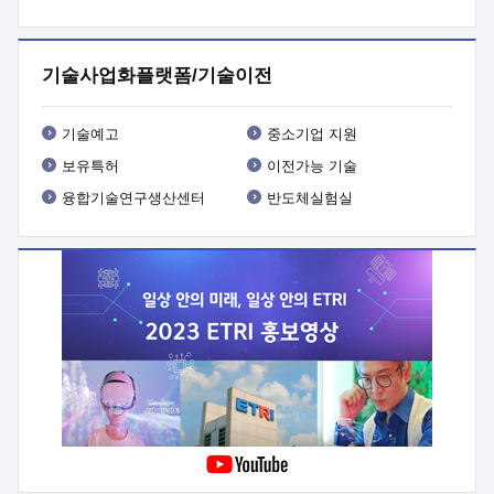
프로그램 개발
 상세이력ㅇ(붙 임1) 대상인력 A 상세이력ㅇ(붙
임2) 대상인력 B 상세이력
3. 신청방법 및 향후일정 등

신청방법: 이메일 (verdi@etri.re.kr)* <별첨양식>을 작성하여
기술사업화플랫폼/기술이전
제출
 문 의 처: ETRI사업화본부 기업성장지원부
기업성장지원전략실ㅇ오경석 책임 연구원 (T. 042-860-5076,
verdi@etri.re.kr)
 제출양식
ㅇ(별첨양식) ETRI연구인력
기술예고
중소기업 지원
현장지원 신청서 (기업)
보유특허
이전가능 기술
융합기술연구생산센터
반도체실험실