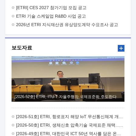
바랍니다.
2026년 8월 한국전자통신연구원장
1. 추진개요

추진목적: ETRI 인력을 기업현장에 파견. 기술지원을
[ETRI] CES 2027 참가기업 모집 공고
실시함으로써 ETRI 개발기술의 사업화를 지원하여
ETRI 기술 스케일업 R&BD 사업 공고
사업화성과를 극대화하고, 지원기업을 강견기업으로 육성하고자
함.
2026년 ETRI 지식재산권 유상양도계약 수요조사 공고
 신청자격: ETRI 협력기업 및 일반 ICT 중소기업*
협력기업: ETRI 창업/연구소기업, 기술이전/출자기업 등 ETRI
개발기술을 사업화하고자 하는 기업
 파견기간: 1년 이상
[최대 3년까지 연속지원 가능]* 연속지원은 지원완료 시점에서
보도자료
당해 지원실적과 차기 지원계획을 평가하여 결정
 기업부담:
연구인력 연봉기준 30 ~ 40%* (1년차) 연봉의 30%, (2 ~ 3년차)
연봉의 40%
 추진일정(1)희망기업 신청/접수(2)희망인력-
희망기업 매칭(3)현장조사/ 선정(심의)(4)협약체결(5)
기업파견8월 3일 ~ 14일
8월 17일 ~ 26일
9월초순
9월 중순
10월 이후* 상기일정은 희망인력-희망기업간 매칭 원활시를
가정한 것으로 상황에 따라 상당기간 일정이 지연될 수 있음. **
(1)희망인력-희망기업간 적합성이 낮다고 판단되거나, (2)
희망인력이 파견의사를 철회할 경우 후속 절차가 진행되지 않을
[2026-52호] ETRI, ITU-T 자율주행차 국제표준화 주도한다
수 있음.2. 현장지원 희망인력 및 상세이력
 희망인력
목록기술분야연구인력번호지원가능 기술반도체/
전자소자A반도체 소자(trasistor/diode) 제작 공정 전자소자 제작
[2026-51호] ETRI, 항로표지 해양 IoT 무선통신체계 개발 나선다
공정(FET / SBD 등 )유기물 반도체 소재 및 소자 설계, 합성 및
제작바이오센서 설계/제작토양/수질/가스 센서 설계/
[2026-50호] ETRI, 생체신호 압축기술 국제표준 채택...의료 AI 시대 연다
제작광소자응용B광 센서 및 응용 시스템시스템 제어 및 데이터
[2026-49호] ETRI, 대한민국 ICT 50년 역사를 담은 온라인 50년사 공개
처리FPGA 제어, VHDL 프로그램 개발Labview, Python, C