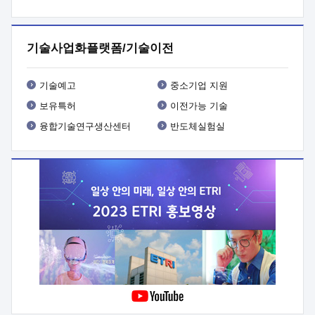
프로그램 개발
 상세이력ㅇ(붙 임1) 대상인력 A 상세이력ㅇ(붙
임2) 대상인력 B 상세이력
3. 신청방법 및 향후일정 등

신청방법: 이메일 (verdi@etri.re.kr)* <별첨양식>을 작성하여
기술사업화플랫폼/기술이전
제출
 문 의 처: ETRI사업화본부 기업성장지원부
기업성장지원전략실ㅇ오경석 책임 연구원 (T. 042-860-5076,
verdi@etri.re.kr)
 제출양식
ㅇ(별첨양식) ETRI연구인력
기술예고
중소기업 지원
현장지원 신청서 (기업)
보유특허
이전가능 기술
융합기술연구생산센터
반도체실험실