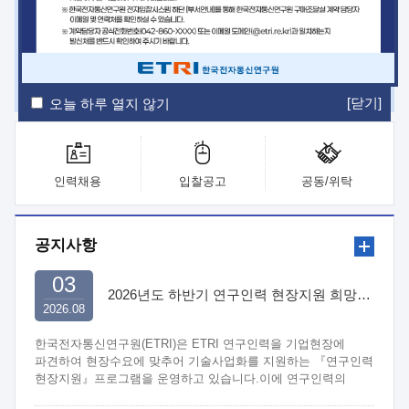
ETRI Insight
ETRI Journal
전자통신동향분석
ETRI 웹진
ETRI 간행물
전자도서관
[닫기]
오늘 하루 열지 않기
인력채용
입찰공고
공동/위탁
공지사항
03
2026년도 하반기 연구인력 현장지원 희망기업 신청/접수
2026.08
한국전자통신연구원(ETRI)은 ETRI 연구인력을 기업현장에
파견하여 현장수요에 맞추어 기술사업화를 지원하는 『연구인력
현장지원』프로그램을 운영하고 있습니다.이에 연구인력의
지원을 희망하는 중소.중견기업에서는 신청하여 주시기