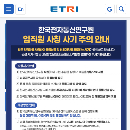
본문 바로가기
주요메뉴 바로가기
En
지식공유
ETRI 오픈소스
플랫폼
거버넌스 대응
발간자료