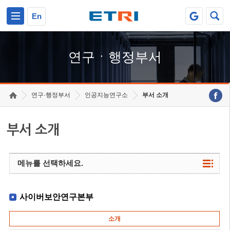
본문 바로가기
주요메뉴 바로가기
하단메뉴 바로가기
En
연구ㆍ행정부서
연구·행정부서
인공지능연구소
부서 소개
부서 소개
메뉴를 선택하세요.
사이버보안연구본부
소개