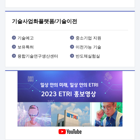
프로그램 개발
 상세이력ㅇ(붙 임1) 대상인력 A 상세이력ㅇ(붙
임2) 대상인력 B 상세이력
3. 신청방법 및 향후일정 등

신청방법: 이메일 (verdi@etri.re.kr)* <별첨양식>을 작성하여
기술사업화플랫폼/기술이전
제출
 문 의 처: ETRI사업화본부 기업성장지원부
기업성장지원전략실ㅇ오경석 책임 연구원 (T. 042-860-5076,
verdi@etri.re.kr)
 제출양식
ㅇ(별첨양식) ETRI연구인력
기술예고
중소기업 지원
현장지원 신청서 (기업)
보유특허
이전가능 기술
융합기술연구생산센터
반도체실험실