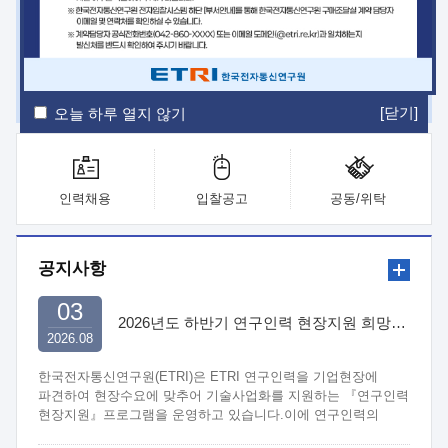
ETRI Insight
ETRI Journal
전자통신동향분석
ETRI 웹진
ETRI 간행물
전자도서관
[닫기]
오늘 하루 열지 않기
인력채용
입찰공고
공동/위탁
공지사항
03
2026년도 하반기 연구인력 현장지원 희망기업 신청/접수
2026.08
한국전자통신연구원(ETRI)은 ETRI 연구인력을 기업현장에
파견하여 현장수요에 맞추어 기술사업화를 지원하는 『연구인력
현장지원』프로그램을 운영하고 있습니다.이에 연구인력의
지원을 희망하는 중소.중견기업에서는 신청하여 주시기