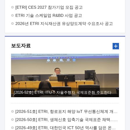
바랍니다.
2026년 8월 한국전자통신연구원장
1. 추진개요

추진목적: ETRI 인력을 기업현장에 파견. 기술지원을
[ETRI] CES 2027 참가기업 모집 공고
실시함으로써 ETRI 개발기술의 사업화를 지원하여
ETRI 기술 스케일업 R&BD 사업 공고
사업화성과를 극대화하고, 지원기업을 강견기업으로 육성하고자
함.
2026년 ETRI 지식재산권 유상양도계약 수요조사 공고
 신청자격: ETRI 협력기업 및 일반 ICT 중소기업*
협력기업: ETRI 창업/연구소기업, 기술이전/출자기업 등 ETRI
개발기술을 사업화하고자 하는 기업
 파견기간: 1년 이상
[최대 3년까지 연속지원 가능]* 연속지원은 지원완료 시점에서
보도자료
당해 지원실적과 차기 지원계획을 평가하여 결정
 기업부담:
연구인력 연봉기준 30 ~ 40%* (1년차) 연봉의 30%, (2 ~ 3년차)
연봉의 40%
 추진일정(1)희망기업 신청/접수(2)희망인력-
희망기업 매칭(3)현장조사/ 선정(심의)(4)협약체결(5)
기업파견8월 3일 ~ 14일
8월 17일 ~ 26일
9월초순
9월 중순
10월 이후* 상기일정은 희망인력-희망기업간 매칭 원활시를
가정한 것으로 상황에 따라 상당기간 일정이 지연될 수 있음. **
(1)희망인력-희망기업간 적합성이 낮다고 판단되거나, (2)
희망인력이 파견의사를 철회할 경우 후속 절차가 진행되지 않을
[2026-52호] ETRI, ITU-T 자율주행차 국제표준화 주도한다
수 있음.2. 현장지원 희망인력 및 상세이력
 희망인력
목록기술분야연구인력번호지원가능 기술반도체/
전자소자A반도체 소자(trasistor/diode) 제작 공정 전자소자 제작
[2026-51호] ETRI, 항로표지 해양 IoT 무선통신체계 개발 나선다
공정(FET / SBD 등 )유기물 반도체 소재 및 소자 설계, 합성 및
제작바이오센서 설계/제작토양/수질/가스 센서 설계/
[2026-50호] ETRI, 생체신호 압축기술 국제표준 채택...의료 AI 시대 연다
제작광소자응용B광 센서 및 응용 시스템시스템 제어 및 데이터
[2026-49호] ETRI, 대한민국 ICT 50년 역사를 담은 온라인 50년사 공개
처리FPGA 제어, VHDL 프로그램 개발Labview, Python, C