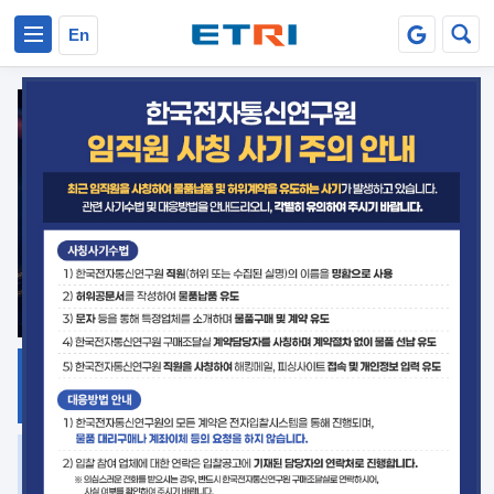
본문 바로가기
주요메뉴 바로가기
En
지식공유
ETRI 오픈소스
플랫폼
거버넌스 대응
발간자료