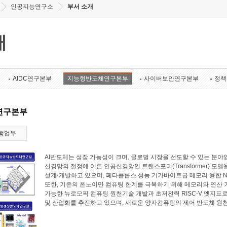
인공지능연구소
부서 소개
개
AIDC연구본부
지능형반도체연구본부
사이버보안연구본부
정책
연구본부
행업무
AI반도체는 성장 가능성이 크며, 글로벌 시장을 선도할 수 있는 
신경망의 절정에 이른 인공신경망인 트랜스포머(Transformer) 모
설계·개발하고 있으며, 페타플롭스 성능 기가바이트급 메모리 융합 N
또한, 기존의 폰노이만 컴퓨팅 한계를 극복하기 위해 메모리와 연산
가능한 뉴로모픽 컴퓨팅 원천기술 개발과 초저전력 RISC-V 엣지프로
및 산업화를 추진하고 있으며, 새로운 양자컴퓨팅의 제어 반도체 원천