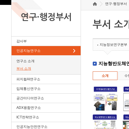
연구·행정부서
연구·행정부서
부서 소
감사부
지능정보연구본부
인공지능연구소
연구소 소개
지능형반도체
부서 소개
소개
수
피지컬AI연구소
입체통신연구소
공간미디어연구소
ADX융합연구소
ICT전략연구소
인공지능안전연구소