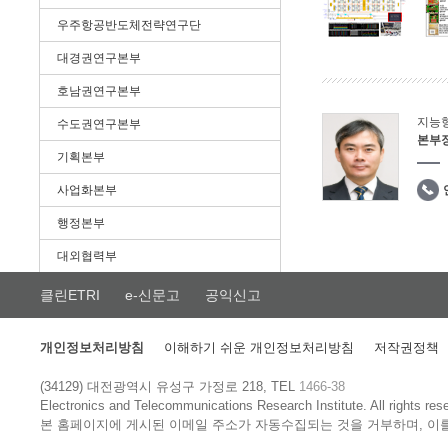
우주항공반도체전략연구단
대경권연구본부
호남권연구본부
지능
수도권연구본부
본부
기획본부
사업화본부
행정본부
대외협력부
클린ETRI
e-신문고
공익신고
개인정보처리방침
이해하기 쉬운 개인정보처리방침
저작권정책
(34129) 대전광역시 유성구 가정로 218, TEL
1466-38
Electronics and Telecommunications Research Institute.
All rights res
본 홈페이지에 게시된 이메일 주소가 자동수집되는 것을 거부하며, 이