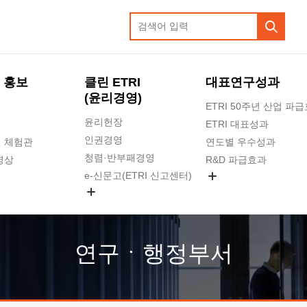
 홍보
클린 ETRI
대표연구성과
(윤리경영)
ETRI 50주년 산업 파
윤리헌장
ETRI 대표성과
인권경영
 체험관
연도별 우수성과
청렴·반부패경영
영상
R&D 파급효과
e-신문고(ETRI 신고센터)
지식공유플랫폼
공익신고
청렴포털 신고
고객의소리
연구ㆍ행정부서
수의계약 현황
부패징계 현황
감사결과공개