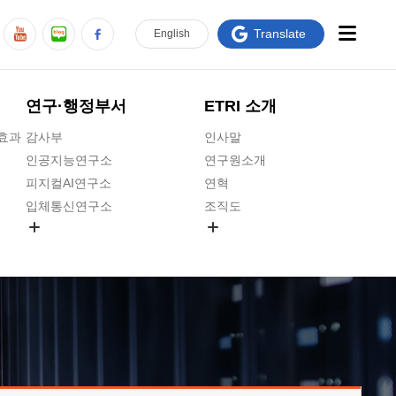
Translate
En
glish
연구·행정부서
ETRI 소개
급효과
감사부
인사말
인공지능연구소
연구원소개
피지컬AI연구소
연혁
입체통신연구소
조직도
공간미디어연구소
기타 공개정보
ADX융합연구소
원규 제·개정 예고
ICT전략연구소
연구원 고객헌장
인공지능안전연구소
ETRI CI
우주항공반도체전략연구단
주요업무연락처
대경권연구본부
찾아오시는길
호남권연구본부