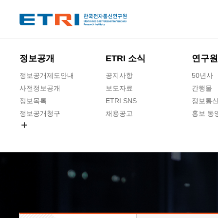
본문 바로가기
주요메뉴 바로가기
하단메뉴 바로가기
정보공개
ETRI 소식
연구원
정보공개제도안내
공지사항
50년사
사전정보공개
보도자료
간행물
정보목록
ETRI SNS
정보통신
정보공개청구
채용공고
홍보 동
경영공시
공공데이터개방
사업실명제