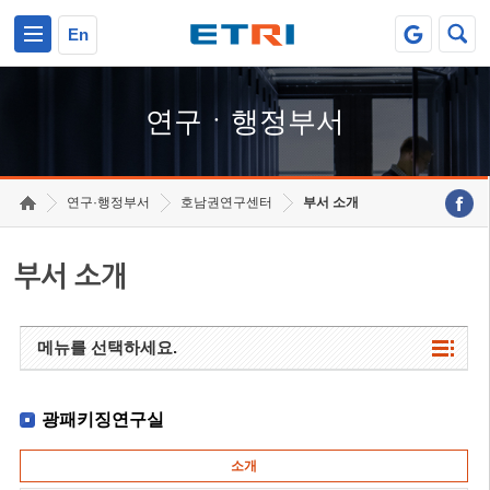
본문 바로가기
주요메뉴 바로가기
하단메뉴 바로가기
En
연구ㆍ행정부서
연구·행정부서
호남권연구센터
부서 소개
부서 소개
메뉴를 선택하세요.
광패키징연구실
소개