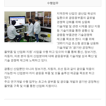
수행업무
지역전략 산업인 광산업 육성의
일환으로 광응용부품의 글로벌
경쟁력 강화를 위해 상용화
기술개발 및 관련 시제품 생산 지원
등 기술지원을 통한 광통신 및
광융합 부품관련 기술경쟁력
제고를 목표로 한다. 이를 위해
‘100기가급 초소형 광모듈 상용화
기술개발’과 ‘광기반 공정혁신
플랫폼 및 산업화 지원’ 사업을 수행 하고 있으며 이를 통해 통신, 정보가전,
자동차, 의료 분야 등의 산업분야에 대해 광응용부품 기술개발 성과 확산 및
기술 경쟁력 제고에 노력하고 있다.
광통신 산업뿐만 아니라 정보가전, 자동차, 조선 등과 같이 광모듈 적용이
가능한 타 산업분야 까지 광응용 부품 및 모듈 솔루션 제공을 목표로 하고
있다.
주요 연구개발 수행 업무는 초고속 광부품 및 광모듈 개발과 광기반 공정혁신
플랫폼 구축 및 이를 통한 산업화 지원이다.