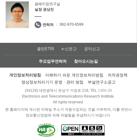
광패키징연구실
실장 권상진
062-970-6599
연락처
클린ETRI
e-신문고
공익신고
주요업무연락처
찾아오시는길
개인정보처리방침
이해하기 쉬운 개인정보처리방침
저작권정책
영상정보처리기기 운영ㆍ관리 방침
부설연구소공고
(34129) 대전광역시 유성구 가정로 218, TEL
1466-38
Electronics and Telecommunications Research Institute.
All rights reserved.
본 홈페이지에 게시된 이메일 주소가 자동수집되는 것을 거부하며, 이를 위반시
정보통신망법에 의해 처벌됨을 유념하시기 바랍니다.