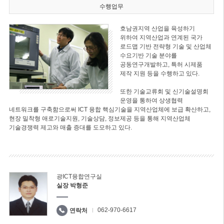
수행업무
호남권지역 산업을 육성하기
위하여 지역산업과 연계된 국가
로드맵 기반 전략형 기술 및 산업체
수요기반 기술 분야를
공동연구개발하고, 특허 시제품
제작 지원 등을 수행하고 있다.
또한 기술교류회 및 신기술설명회
운영을 통하여 상생협력
네트워크를 구축함으로써 ICT 융합 핵심기술을 지역산업체에 보급 확산하고,
현장 밀착형 애로기술지원, 기술상담, 정보제공 등을 통해 지역산업체
기술경쟁력 제고와 매출 증대를 도모하고 있다.
광ICT융합연구실
실장 박형준
062-970-6617
연락처