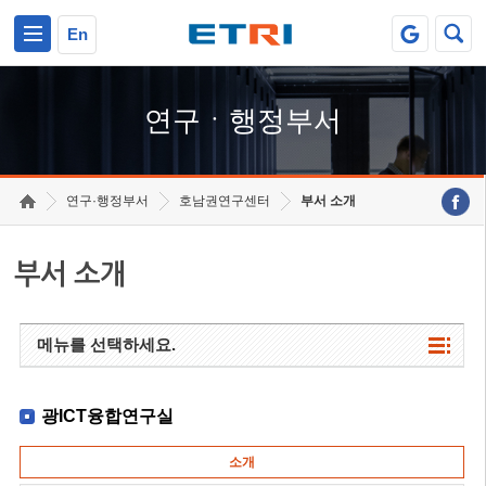
본문 바로가기
주요메뉴 바로가기
하단메뉴 바로가기
En
연구ㆍ행정부서
연구·행정부서
호남권연구센터
부서 소개
부서 소개
메뉴를 선택하세요.
광ICT융합연구실
소개