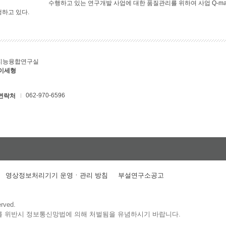
수행하고 있는 연구개발 사업에 대한 품질관리를 위하여 사업 Q-ma
행하고 있다.
지능융합연구실
 이세형
062-970-6596
연락처
영상정보처리기기 운영ㆍ관리 방침
부설연구소공고
erved.
를 위반시 정보통신망법에 의해 처벌됨을 유념하시기 바랍니다.