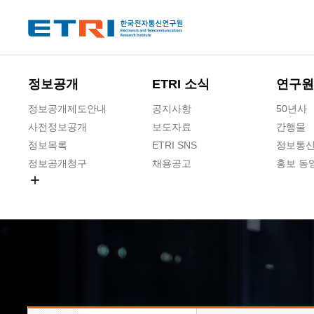
본문 바로가기
주요메뉴 바로가기
하단메뉴 바로가기
정보공개
ETRI 소식
연구원
정보공개제도안내
공지사항
50년사
사전정보공개
보도자료
간행물
정보목록
ETRI SNS
정보통신
정보공개청구
채용공고
홍보 동
경영공시
공공데이터개방
사업실명제