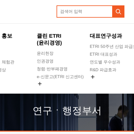
 홍보
클린 ETRI
대표연구성과
(윤리경영)
ETRI 50주년 산업 파
윤리헌장
ETRI 대표성과
인권경영
 체험관
연도별 우수성과
청렴·반부패경영
영상
R&D 파급효과
e-신문고(ETRI 신고센터)
지식공유플랫폼
공익신고
청렴포털 신고
고객의소리
연구ㆍ행정부서
수의계약 현황
부패징계 현황
감사결과공개