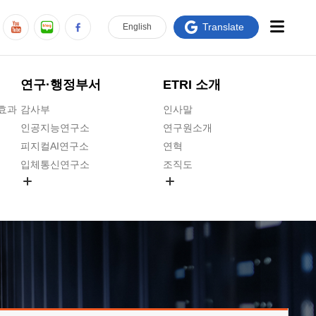
Translate
En
glish
연구·행정부서
ETRI 소개
급효과
감사부
인사말
인공지능연구소
연구원소개
피지컬AI연구소
연혁
입체통신연구소
조직도
공간미디어연구소
기타 공개정보
ADX융합연구소
원규 제·개정 예고
ICT전략연구소
연구원 고객헌장
인공지능안전연구소
ETRI CI
우주항공반도체전략연구단
주요업무연락처
대경권연구본부
찾아오시는길
호남권연구본부