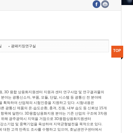
수도권연구본부
기획본부
사업화본부
행정본부
대외협력부
실
광패키징연구실
TOP
, 3D 융합 상용화지원센터 지원과 센터 연구사업 및 연구결과물의
분야는 광통신소자, 부품, 모듈, 단말, 시스템 등 광통신 전 분야에
을 획득하여 산업체의 시험인증을 지원하고 있다. 시험내용은
제시험규격에 따른 광통신 제품의 온·습도순환, 충격, 진동, 내부 습도 등 신뢰성 15개
2개 항목에 달한다. 3D융합상용화지원 분야는 기존 산업의 구조에 3차원
을 위해 광주광역시 지역을 거점으로 3D융합상용화지원센터
 강소기업 및 중핵기업을 육성하여 지역균형발전을 목적으로 있다.
활동에 대한 고객 만족도 조사를 수행하고 있으며, 호남권연구센터에서