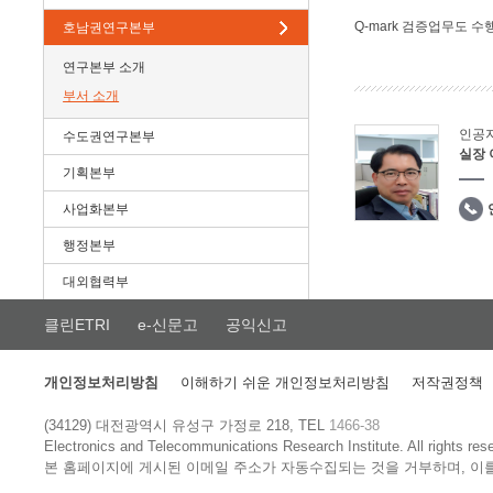
Q-mark 검증업무도 수
호남권연구본부
연구본부 소개
부서 소개
인공
수도권연구본부
실장
기획본부
사업화본부
행정본부
대외협력부
클린ETRI
e-신문고
공익신고
개인정보처리방침
이해하기 쉬운 개인정보처리방침
저작권정책
(34129) 대전광역시 유성구 가정로 218, TEL
1466-38
Electronics and Telecommunications Research Institute.
All rights res
본 홈페이지에 게시된 이메일 주소가 자동수집되는 것을 거부하며, 이