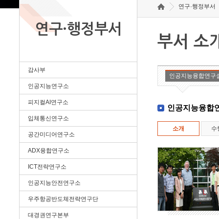
연구·행정부서
연구·행정부서
부서 소
감사부
인공지능융합연구
인공지능연구소
피지컬AI연구소
인공지능융합
입체통신연구소
소개
수
공간미디어연구소
ADX융합연구소
ICT전략연구소
인공지능안전연구소
우주항공반도체전략연구단
대경권연구본부