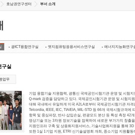
호남권연구센터
부서 소개
개
실
광ICT융합연구실
엣지컴퓨팅응용서비스연구실
에너지지능화연구
연구실
행업무
기업 융합기술 지원협력, 광통신 국제공인시험기관 운영 및 시험지원
Q-mark 검증을 담당하고 있다. 국제공인시험기관 운영 및 시험지원 
대해 국내에서 유일하게 미국 A2LA로부터 국제공인시험기관 자격
Telcordia, IEEE, IEC, TIA/EIA, MIL-STD 등 66개 국
항목 및 중심파장, 반사·삽입손실, 편광모드 분산 등 특성 측정 4
영상기술 또는 3차원 정보기술을 접목하여 새로운 부가가치 창출
지원인프라 구축 및 상용화지원서비스, 기술사업화지원을 통해 3D
또한 1실 1기업 지원, ETRI 신기술설명회 개최, 중소기업 지원