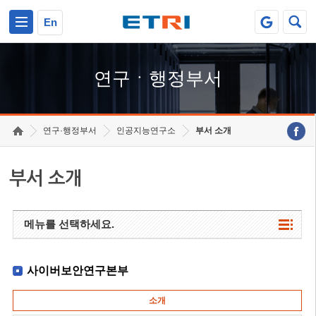
본문 바로가기
주요메뉴 바로가기
하단메뉴 바로가기
En
연구ㆍ행정부서
연구·행정부서
인공지능연구소
부서 소개
부서 소개
메뉴를 선택하세요.
사이버보안연구본부
소개