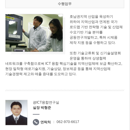
수행업무
호남권지역 산업을 육성하기
위하여 지역산업과 연계된 국가
로드맵 기반 전략형 기술 및 산업체
수요기반 기술 분야를
공동연구개발하고, 특허 시제품
제작 지원 등을 수행하고 있다.
또한 기술교류회 및 신기술설명회
운영을 통하여 상생협력
네트워크를 구축함으로써 ICT 융합 핵심기술을 지역산업체에 보급 확산하고,
현장 밀착형 애로기술지원, 기술상담, 정보제공 등을 통해 지역산업체
기술경쟁력 제고와 매출 증대를 도모하고 있다.
광ICT융합연구실
실장 박형준
062-970-6617
연락처