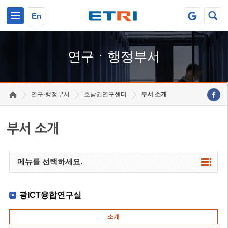
본문 바로가기
주요메뉴 바로가기
하단메뉴 바로가기
En
연구ㆍ행정부서
연구·행정부서
호남권연구센터
부서 소개
부서 소개
메뉴를 선택하세요.
광ICT융합연구실
소개