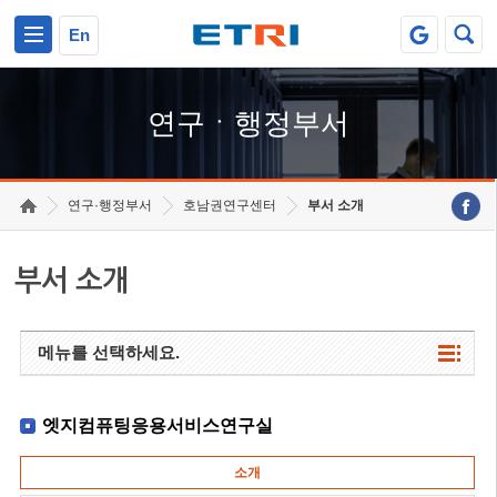
본문 바로가기
주요메뉴 바로가기
하단메뉴 바로가기
En
연구ㆍ행정부서
연구·행정부서
호남권연구센터
부서 소개
부서 소개
메뉴를 선택하세요.
엣지컴퓨팅응용서비스연구실
소개