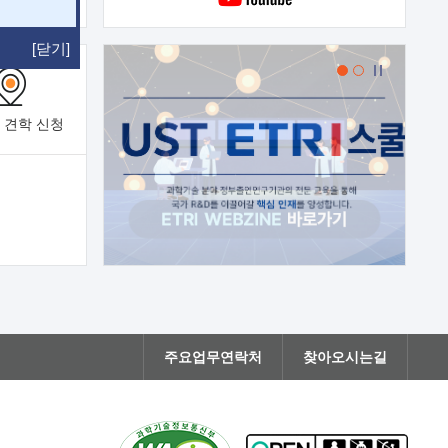
[닫기]
 견학
신청
주요업무연락처
찾아오시는길