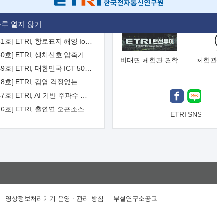
[2026-52호] ETRI, ITU-T 자율주행차 국제표준화 주도한다
루 열지 않기
[2026-51호] ETRI, 항로표지 해양 IoT 무선통신체계 개발 나선다
[2026-50호] ETRI, 생체신호 압축기술 국제표준 채택...의료 AI 시대 연다
비대면
체험관 견학
체험관
[2026-49호] ETRI, 대한민국 ICT 50년 역사를 담은 온라인 50년사 공개
[2026-48호] ETRI, 감염 걱정없는 공중 터치 인터페이스 시대 연다
[2026-47호] ETRI, AI 기반 주파수 예측기술 국제표준 이끌어
[2026-46호] ETRI, 출연연 오픈소스 협의체 '범출연연'으로 확대 운영
ETRI SNS
영상정보처리기기 운영ㆍ관리 방침
부설연구소공고