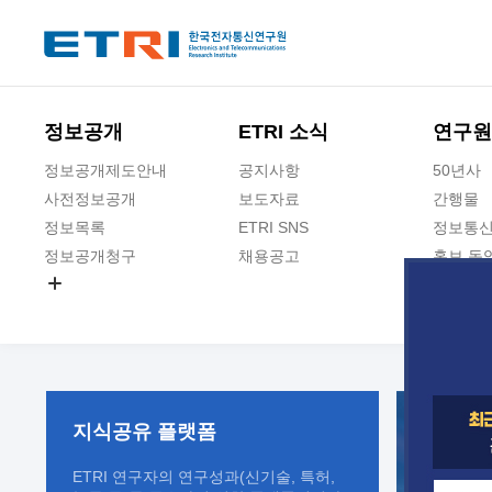
본문 바로가기
주요메뉴 바로가기
정보공개
ETRI 소식
연구원
정보공개제도안내
공지사항
50년사
사전정보공개
보도자료
간행물
정보목록
ETRI SNS
정보통신
정보공개청구
채용공고
홍보 동
경영공시
공공데이터개방
사업실명제
지식공유
플랫폼
ETRI 연구자의 연구성과(신기술, 특허,