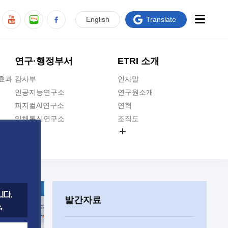
En
glish
Translate
연구·행정부서
ETRI 소개
급효과
감사부
인사말
인공지능연구소
연구원소개
피지컬AI연구소
연혁
입체통신연구소
조직도
공간미디어연구소
기타 공개정보
ADX융합연구소
원규 제·개정 예고
ICT전략연구소
연구원 고객헌장
인공지능안전연구소
ETRI CI
우주항공반도체전략연구단
주요업무연락처
발간자료
대경권연구본부
찾아오시는길
호남권연구본부