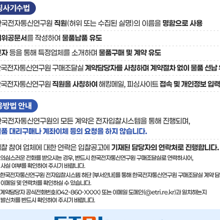
료
기술사업화플랫폼/기술
기술예고
중소기
보유특허
이전가
융합기술연구생산센터
반도