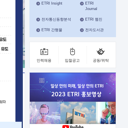
ETRI Insight
ETRI
수도권연구본부
Journal
기획본부
사업화본부
전자통신동향분석
ETRI 웹진
행정본부
ETRI 간행물
전자도서관
대외협력부
인력채용
입찰공고
공동/위탁
이전
업 지원
능 기술
체실험실