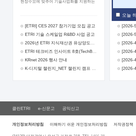
현장수요에 맞추어 기술사업화를 지원하는
『연구인력 현장지원』프로그램을
운영하고 있습니다.이에 연구인력의 지원을
오늘 하
희망하는 중소.중견기업에서는 신청하여
주시기 바랍니다.
2026년 8월
[ETRI] CES 2027 참가기업 모집 공고
한국전자통신연구원장
1. 추진개요

ETRI 기술 스케일업 R&BD 사업 공고
추진목적: ETRI 인력을 기업현장에 파견.
기술지원을 실시함으로써 ETRI 개발기술의
2026년 ETRI 지식재산권 유상양도계약 수요조사 공고
사업화를 지원하여 사업화성과를
ETRI 테크비즈 인사이트 8호(TechBiz Insight Vol.8) 발간
극대화하고, 지원기업을 강견기업으로
육성하고자 함.
 신청자격: ETRI
KRnet 2026 행사 안내
협력기업 및 일반 ICT 중소기업* 협력기업:
K-디지털 챌린지_NET 챌린지 캠프 시즌13 안내
ETRI 창업/연구소기업, 기술이전/출자기업
등 ETRI 개발기술을 사업화하고자 하는
기업
 파견기간: 1년 이상 [최대 3년까지
연속지원 가능]* 연속지원은 지원완료
시점에서 당해 지원실적과 차기 지원계획을
평가하여 결정
 기업부담: 연구인력
연봉기준 30 ~ 40%* (1년차) 연봉의 30%,
클린ETRI
e-신문고
공익신고
(2 ~ 3년차) 연봉의 40%
 추진일정(1)
희망기업 신청/접수(2)희망인력-희망기업
매칭(3)현장조사/ 선정(심의)(4)협약체결
개인정보처리방침
이해하기 쉬운 개인정보처리방침
저작권정책
(5)기업파견8월 3일 ~ 14일
8월 17일 ~
26일
9월초순
9월 중순
10월 이후*