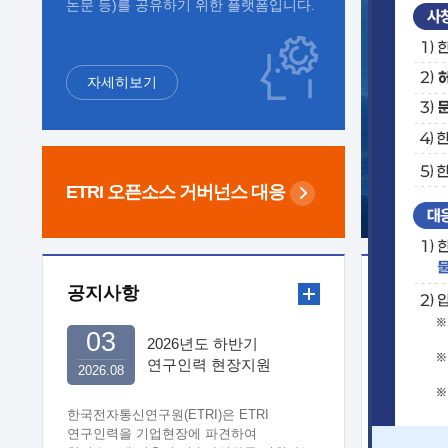
논문 등)를 공유하기 위한 플랫폼입니다.
자세히보기
ETRI 오픈소스
거버넌스 대응
공지사항
보도자
03
2026년도 하반기
연구인력 현장지원
2026.08
희망기업 신청/접수
한국전자통신연구원(ETRI)은 ETRI
연구인력을 기업현장에 파견하여