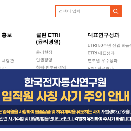
 홍보
클린 ETRI
대표연구성과
(윤리경영)
ETRI 50주년 산업 파
윤리헌장
ETRI 대표성과
인권경영
 체험관
연도별 우수성과
청렴·반부패경영
영상
R&D 파급효과
e-신문고(ETRI 신고센터)
지식공유플랫폼
공익신고
청렴포털 신고
고객의소리
수의계약 현황
부패징계 현황
감사결과공개