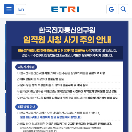
본문 바로가기
주요메뉴 바로가기
En
지식공유
ETRI 오픈소스
플랫폼
거버넌스 대응
발간자료