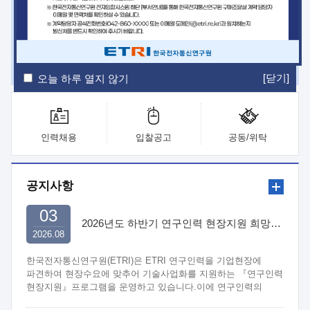
ETRI Insight
ETRI Journal
전자통신동향분석
ETRI 웹진
ETRI 간행물
전자도서관
[닫기]
오늘 하루 열지 않기
인력채용
입찰공고
공동/위탁
공지사항
03
2026년도 하반기 연구인력 현장지원 희망기업 신청/접수
2026.08
한국전자통신연구원(ETRI)은 ETRI 연구인력을 기업현장에
파견하여 현장수요에 맞추어 기술사업화를 지원하는 『연구인력
현장지원』프로그램을 운영하고 있습니다.이에 연구인력의
지원을 희망하는 중소.중견기업에서는 신청하여 주시기