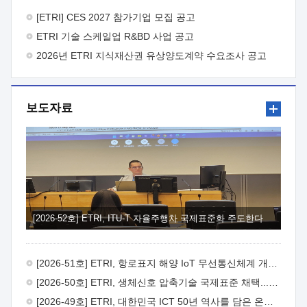
바랍니다.
2026년 8월 한국전자통신연구원장
1. 추진개요

추진목적: ETRI 인력을 기업현장에 파견. 기술지원을
[ETRI] CES 2027 참가기업 모집 공고
실시함으로써 ETRI 개발기술의 사업화를 지원하여
ETRI 기술 스케일업 R&BD 사업 공고
사업화성과를 극대화하고, 지원기업을 강견기업으로 육성하고자
함.
2026년 ETRI 지식재산권 유상양도계약 수요조사 공고
 신청자격: ETRI 협력기업 및 일반 ICT 중소기업*
협력기업: ETRI 창업/연구소기업, 기술이전/출자기업 등 ETRI
개발기술을 사업화하고자 하는 기업
 파견기간: 1년 이상
[최대 3년까지 연속지원 가능]* 연속지원은 지원완료 시점에서
보도자료
당해 지원실적과 차기 지원계획을 평가하여 결정
 기업부담:
연구인력 연봉기준 30 ~ 40%* (1년차) 연봉의 30%, (2 ~ 3년차)
연봉의 40%
 추진일정(1)희망기업 신청/접수(2)희망인력-
희망기업 매칭(3)현장조사/ 선정(심의)(4)협약체결(5)
기업파견8월 3일 ~ 14일
8월 17일 ~ 26일
9월초순
9월 중순
10월 이후* 상기일정은 희망인력-희망기업간 매칭 원활시를
가정한 것으로 상황에 따라 상당기간 일정이 지연될 수 있음. **
(1)희망인력-희망기업간 적합성이 낮다고 판단되거나, (2)
희망인력이 파견의사를 철회할 경우 후속 절차가 진행되지 않을
[2026-52호] ETRI, ITU-T 자율주행차 국제표준화 주도한다
수 있음.2. 현장지원 희망인력 및 상세이력
 희망인력
목록기술분야연구인력번호지원가능 기술반도체/
전자소자A반도체 소자(trasistor/diode) 제작 공정 전자소자 제작
[2026-51호] ETRI, 항로표지 해양 IoT 무선통신체계 개발 나선다
공정(FET / SBD 등 )유기물 반도체 소재 및 소자 설계, 합성 및
제작바이오센서 설계/제작토양/수질/가스 센서 설계/
[2026-50호] ETRI, 생체신호 압축기술 국제표준 채택...의료 AI 시대 연다
제작광소자응용B광 센서 및 응용 시스템시스템 제어 및 데이터
[2026-49호] ETRI, 대한민국 ICT 50년 역사를 담은 온라인 50년사 공개
처리FPGA 제어, VHDL 프로그램 개발Labview, Python, C