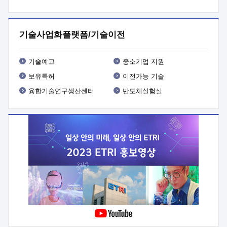
프로그램 개발
 상세이력ㅇ(붙 임1) 대상인력 A 상세이력ㅇ(붙
임2) 대상인력 B 상세이력
3. 신청방법 및 향후일정 등

신청방법: 이메일 (verdi@etri.re.kr)* <별첨양식>을 작성하여
기술사업화플랫폼/기술이전
제출
 문 의 처: ETRI사업화본부 기업성장지원부
기업성장지원전략실ㅇ오경석 책임 연구원 (T. 042-860-5076,
verdi@etri.re.kr)
 제출양식
ㅇ(별첨양식) ETRI연구인력
기술예고
중소기업 지원
현장지원 신청서 (기업)
보유특허
이전가능 기술
융합기술연구생산센터
반도체실험실