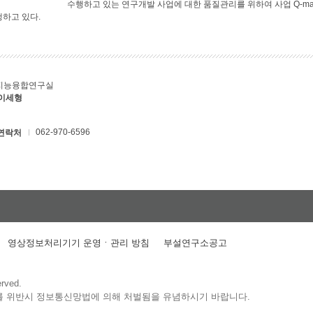
수행하고 있는 연구개발 사업에 대한 품질관리를 위하여 사업 Q-ma
행하고 있다.
지능융합연구실
 이세형
062-970-6596
연락처
영상정보처리기기 운영ㆍ관리 방침
부설연구소공고
erved.
를 위반시 정보통신망법에 의해 처벌됨을 유념하시기 바랍니다.