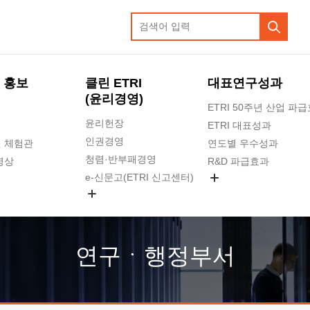
 홍보
클린 ETRI
대표연구성과
(윤리경영)
ETRI 50주년 산업 파
윤리헌장
ETRI 대표성과
인권경영
 체험관
연도별 우수성과
청렴·반부패경영
영상
R&D 파급효과
e-신문고(ETRI 신고센터)
지식공유플랫폼
공익신고
청렴포털 신고
고객의소리
연구ㆍ행정부서
수의계약 현황
부패징계 현황
감사결과공개