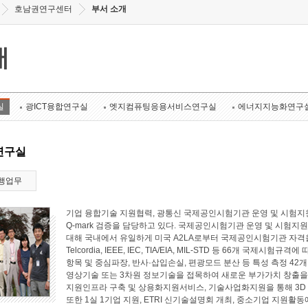
호남권연구센터
부서 소개
개
실
광ICT융합연구실
엣지컴퓨팅응용서비스연구실
에너지지능화연구
연구실
행업무
기업 융합기술 지원협력, 광통신 국제공인시험기관 운영 및 시험지원
Q-mark 검증을 담당하고 있다. 국제공인시험기관 운영 및 시험지원 
대해 국내에서 유일하게 미국 A2LA로부터 국제공인시험기관 자격
Telcordia, IEEE, IEC, TIA/EIA, MIL-STD 등 66개 국
항목 및 중심파장, 반사·삽입손실, 편광모드 분산 등 특성 측정 4
영상기술 또는 3차원 정보기술을 접목하여 새로운 부가가치 창출
지원인프라 구축 및 상용화지원서비스, 기술사업화지원을 통해 3D
또한 1실 1기업 지원, ETRI 신기술설명회 개최, 중소기업 지원