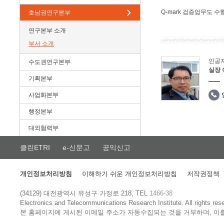
Q-mark 검증업무도 수
호남권연구본부
연구본부 소개
부서 소개
인공
수도권연구본부
실장
기획본부
사업화본부
행정본부
대외협력부
클린ETRI
e-신문고
공익신고
개인정보처리방침
이해하기 쉬운 개인정보처리방침
저작권정책
(34129) 대전광역시 유성구 가정로 218, TEL
1466-38
Electronics and Telecommunications Research Institute.
All rights res
본 홈페이지에 게시된 이메일 주소가 자동수집되는 것을 거부하며, 이