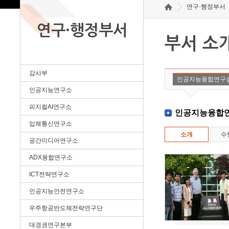
연구·행정부서
연구·행정부서
부서 소
감사부
인공지능융합연구
인공지능연구소
피지컬AI연구소
인공지능융합
입체통신연구소
소개
수
공간미디어연구소
ADX융합연구소
ICT전략연구소
인공지능안전연구소
우주항공반도체전략연구단
대경권연구본부