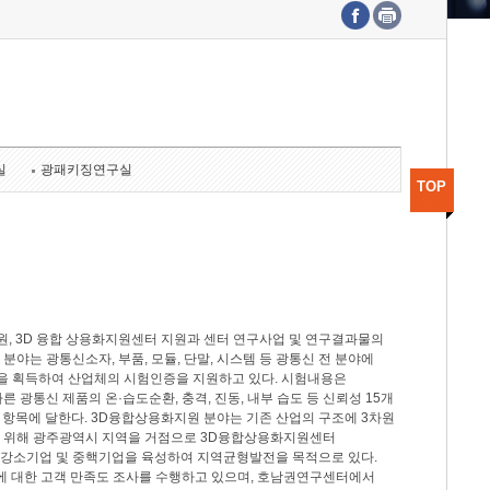
수도권연구본부
기획본부
사업화본부
행정본부
대외협력부
실
광패키징연구실
TOP
, 3D 융합 상용화지원센터 지원과 센터 연구사업 및 연구결과물의
분야는 광통신소자, 부품, 모듈, 단말, 시스템 등 광통신 전 분야에
을 획득하여 산업체의 시험인증을 지원하고 있다. 시험내용은
제시험규격에 따른 광통신 제품의 온·습도순환, 충격, 진동, 내부 습도 등 신뢰성 15개
2개 항목에 달한다. 3D융합상용화지원 분야는 기존 산업의 구조에 3차원
을 위해 광주광역시 지역을 거점으로 3D융합상용화지원센터
 강소기업 및 중핵기업을 육성하여 지역균형발전을 목적으로 있다.
활동에 대한 고객 만족도 조사를 수행하고 있으며, 호남권연구센터에서