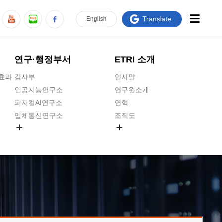
Translate
En
glish
연구·행정부서
ETRI 소개
급효과
감사부
인사말
인공지능연구소
연구원소개
피지컬AI연구소
연혁
입체통신연구소
조직도
공간미디어연구소
기타 공개정보
ADX융합연구소
원규 제·개정 예고
ICT전략연구소
연구원 고객헌장
인공지능안전연구소
ETRI CI
우주항공반도체전략연구단
주요업무연락처
대경권연구본부
찾아오시는길
호남권연구본부