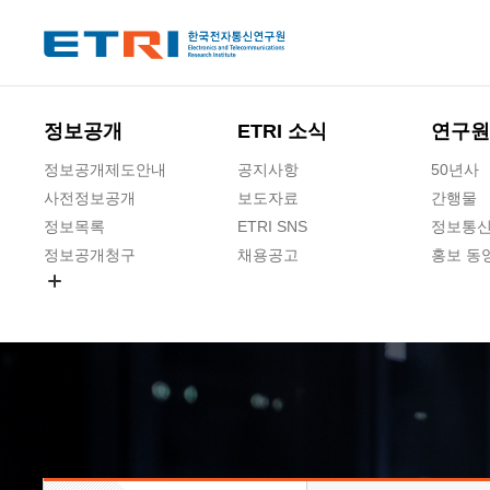
본문 바로가기
주요메뉴 바로가기
하단메뉴 바로가기
정보공개
ETRI 소식
연구원
정보공개제도안내
공지사항
50년사
사전정보공개
보도자료
간행물
정보목록
ETRI SNS
정보통신
정보공개청구
채용공고
홍보 동
경영공시
공공데이터개방
사업실명제