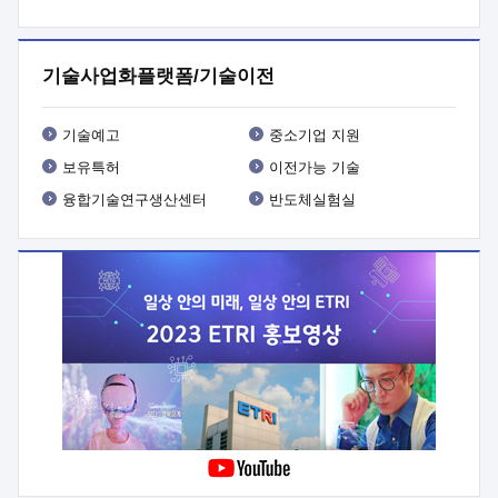
프로그램 개발
 상세이력ㅇ(붙 임1) 대상인력 A 상세이력ㅇ(붙
임2) 대상인력 B 상세이력
3. 신청방법 및 향후일정 등

신청방법: 이메일 (verdi@etri.re.kr)* <별첨양식>을 작성하여
기술사업화플랫폼/기술이전
제출
 문 의 처: ETRI사업화본부 기업성장지원부
기업성장지원전략실ㅇ오경석 책임 연구원 (T. 042-860-5076,
verdi@etri.re.kr)
 제출양식
ㅇ(별첨양식) ETRI연구인력
기술예고
중소기업 지원
현장지원 신청서 (기업)
보유특허
이전가능 기술
융합기술연구생산센터
반도체실험실