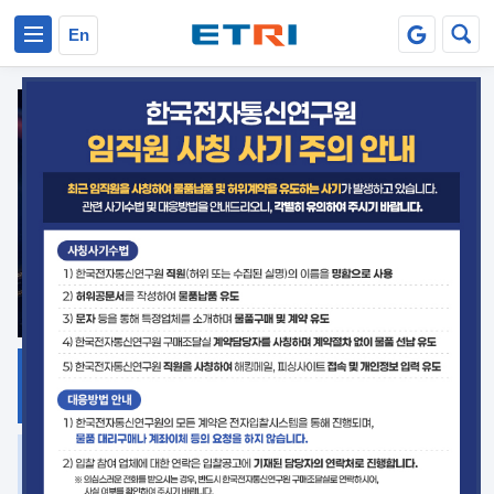
본문 바로가기
주요메뉴 바로가기
En
지식공유
ETRI 오픈소스
플랫폼
거버넌스 대응
발간자료