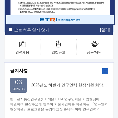
ETRI Insight
ETRI Journal
전자통신동향분석
ETRI 웹진
ETRI 간행물
전자도서관
[닫기]
오늘 하루 열지 않기
인력채용
입찰공고
공동/위탁
공지사항
03
2026년도 하반기 연구인력 현장지원 희망기업 신청/접수
2026.08
한국전자통신연구원(ETRI)은 ETRI 연구인력을 기업현장에
파견하여 현장수요에 맞추어 기술사업화를 지원하는 『연구인력
현장지원』프로그램을 운영하고 있습니다.이에 연구인력의
지원을 희망하는 중소.중견기업에서는 신청하여 주시기