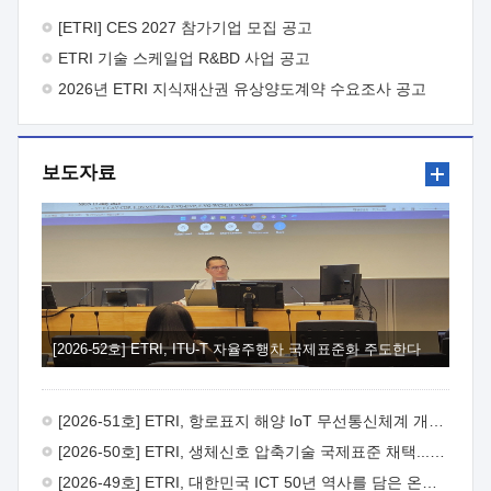
바랍니다.
2026년 8월 한국전자통신연구원장
1. 추진개요

추진목적: ETRI 인력을 기업현장에 파견. 기술지원을
[ETRI] CES 2027 참가기업 모집 공고
실시함으로써 ETRI 개발기술의 사업화를 지원하여
ETRI 기술 스케일업 R&BD 사업 공고
사업화성과를 극대화하고, 지원기업을 강견기업으로 육성하고자
함.
2026년 ETRI 지식재산권 유상양도계약 수요조사 공고
 신청자격: ETRI 협력기업 및 일반 ICT 중소기업*
협력기업: ETRI 창업/연구소기업, 기술이전/출자기업 등 ETRI
개발기술을 사업화하고자 하는 기업
 파견기간: 1년 이상
[최대 3년까지 연속지원 가능]* 연속지원은 지원완료 시점에서
보도자료
당해 지원실적과 차기 지원계획을 평가하여 결정
 기업부담:
연구인력 연봉기준 30 ~ 40%* (1년차) 연봉의 30%, (2 ~ 3년차)
연봉의 40%
 추진일정(1)희망기업 신청/접수(2)희망인력-
희망기업 매칭(3)현장조사/ 선정(심의)(4)협약체결(5)
기업파견8월 3일 ~ 14일
8월 17일 ~ 26일
9월초순
9월 중순
10월 이후* 상기일정은 희망인력-희망기업간 매칭 원활시를
가정한 것으로 상황에 따라 상당기간 일정이 지연될 수 있음. **
(1)희망인력-희망기업간 적합성이 낮다고 판단되거나, (2)
희망인력이 파견의사를 철회할 경우 후속 절차가 진행되지 않을
[2026-52호] ETRI, ITU-T 자율주행차 국제표준화 주도한다
수 있음.2. 현장지원 희망인력 및 상세이력
 희망인력
목록기술분야연구인력번호지원가능 기술반도체/
전자소자A반도체 소자(trasistor/diode) 제작 공정 전자소자 제작
[2026-51호] ETRI, 항로표지 해양 IoT 무선통신체계 개발 나선다
공정(FET / SBD 등 )유기물 반도체 소재 및 소자 설계, 합성 및
제작바이오센서 설계/제작토양/수질/가스 센서 설계/
[2026-50호] ETRI, 생체신호 압축기술 국제표준 채택...의료 AI 시대 연다
제작광소자응용B광 센서 및 응용 시스템시스템 제어 및 데이터
[2026-49호] ETRI, 대한민국 ICT 50년 역사를 담은 온라인 50년사 공개
처리FPGA 제어, VHDL 프로그램 개발Labview, Python, C