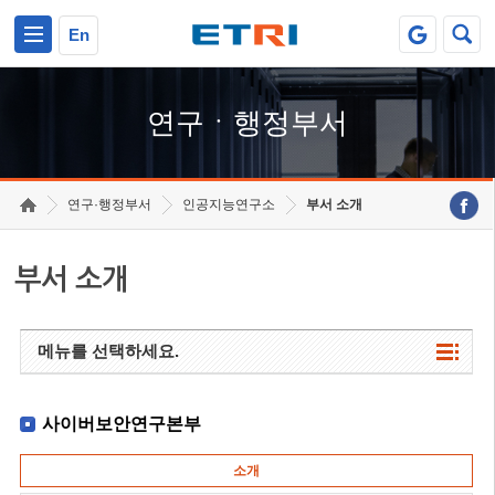
본문 바로가기
주요메뉴 바로가기
하단메뉴 바로가기
En
연구ㆍ행정부서
연구·행정부서
인공지능연구소
부서 소개
부서 소개
메뉴를 선택하세요.
사이버보안연구본부
소개