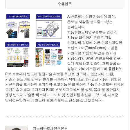
수행업무
AI반도체는 성장 가능성이 크며,
글로벌 시장을 선도할 수 있는
분야입니다.
지능형반도체연구본부는 인간의
지능을 달성하기 위한 디지털
신경망의 절정에 이른 인공신경망인
트랜스포머(Transformer) 모델을
기반으로 학습할 수 있는 초거대
인공신경망 SW/HW 반도체를 연구·
설계·개발하고 있으며, 페타플롭스
성능 기가바이트급 메모리 융합 NM-
PIM 프로세서 반도체 원천기술 확보를 목표로 연구하고 있습니다. 또한,
기존의 폰노이만 컴퓨팅 한계를 극복하기 위해 메모리와 연산 기능이 융합된
뇌신경망을 모사하여 초저전력·초고성능 병렬 연산이 가능한 뉴로모픽 컴퓨팅
원천기술 개발과 초저전력 RISC-V 엣지프로세서 및 생체, 물체 및 공간탐지
센싱 반도체 기술을 확보하고 고도화 및 산업화를 추진하고 있으며, 새로운
양자컴퓨팅의 제어 반도체 원천 기술에도 관심을 갖고 있습니다.
지능형반도체연구본부