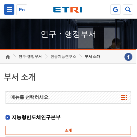
본문 바로가기
주요메뉴 바로가기
하단메뉴 바로가기
En
연구ㆍ행정부서
연구·행정부서
인공지능연구소
부서 소개
부서 소개
메뉴를 선택하세요.
지능형반도체연구본부
소개