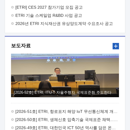
바랍니다.
2026년 8월 한국전자통신연구원장
1. 추진개요

추진목적: ETRI 인력을 기업현장에 파견. 기술지원을
[ETRI] CES 2027 참가기업 모집 공고
실시함으로써 ETRI 개발기술의 사업화를 지원하여
ETRI 기술 스케일업 R&BD 사업 공고
사업화성과를 극대화하고, 지원기업을 강견기업으로 육성하고자
함.
2026년 ETRI 지식재산권 유상양도계약 수요조사 공고
 신청자격: ETRI 협력기업 및 일반 ICT 중소기업*
협력기업: ETRI 창업/연구소기업, 기술이전/출자기업 등 ETRI
개발기술을 사업화하고자 하는 기업
 파견기간: 1년 이상
[최대 3년까지 연속지원 가능]* 연속지원은 지원완료 시점에서
보도자료
당해 지원실적과 차기 지원계획을 평가하여 결정
 기업부담:
연구인력 연봉기준 30 ~ 40%* (1년차) 연봉의 30%, (2 ~ 3년차)
연봉의 40%
 추진일정(1)희망기업 신청/접수(2)희망인력-
희망기업 매칭(3)현장조사/ 선정(심의)(4)협약체결(5)
기업파견8월 3일 ~ 14일
8월 17일 ~ 26일
9월초순
9월 중순
10월 이후* 상기일정은 희망인력-희망기업간 매칭 원활시를
가정한 것으로 상황에 따라 상당기간 일정이 지연될 수 있음. **
(1)희망인력-희망기업간 적합성이 낮다고 판단되거나, (2)
희망인력이 파견의사를 철회할 경우 후속 절차가 진행되지 않을
[2026-52호] ETRI, ITU-T 자율주행차 국제표준화 주도한다
수 있음.2. 현장지원 희망인력 및 상세이력
 희망인력
목록기술분야연구인력번호지원가능 기술반도체/
전자소자A반도체 소자(trasistor/diode) 제작 공정 전자소자 제작
[2026-51호] ETRI, 항로표지 해양 IoT 무선통신체계 개발 나선다
공정(FET / SBD 등 )유기물 반도체 소재 및 소자 설계, 합성 및
제작바이오센서 설계/제작토양/수질/가스 센서 설계/
[2026-50호] ETRI, 생체신호 압축기술 국제표준 채택...의료 AI 시대 연다
제작광소자응용B광 센서 및 응용 시스템시스템 제어 및 데이터
[2026-49호] ETRI, 대한민국 ICT 50년 역사를 담은 온라인 50년사 공개
처리FPGA 제어, VHDL 프로그램 개발Labview, Python, C