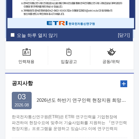
ETRI Insight
ETRI Journal
전자통신동향분석
ETRI 웹진
ETRI 간행물
전자도서관
[닫기]
오늘 하루 열지 않기
인력채용
입찰공고
공동/위탁
공지사항
03
2026년도 하반기 연구인력 현장지원 희망기업 신청/접수
2026.08
한국전자통신연구원(ETRI)은 ETRI 연구인력을 기업현장에
파견하여 현장수요에 맞추어 기술사업화를 지원하는 『연구인력
현장지원』프로그램을 운영하고 있습니다.이에 연구인력의
지원을 희망하는 중소.중견기업에서는 신청하여 주시기