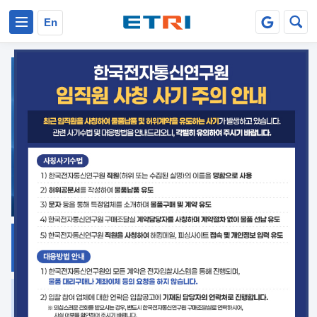
본문 바로가기
주요메뉴 바로가기
En
지식공유
ETRI 오픈소스
플랫폼
거버넌스 대응
발간자료