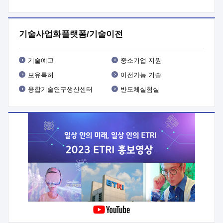
프로그램 개발
 상세이력ㅇ(붙 임1) 대상인력 A 상세이력ㅇ(붙
임2) 대상인력 B 상세이력
3. 신청방법 및 향후일정 등

신청방법: 이메일 (verdi@etri.re.kr)* <별첨양식>을 작성하여
기술사업화플랫폼/기술이전
제출
 문 의 처: ETRI사업화본부 기업성장지원부
기업성장지원전략실ㅇ오경석 책임 연구원 (T. 042-860-5076,
verdi@etri.re.kr)
 제출양식
ㅇ(별첨양식) ETRI연구인력
기술예고
중소기업 지원
현장지원 신청서 (기업)
보유특허
이전가능 기술
융합기술연구생산센터
반도체실험실