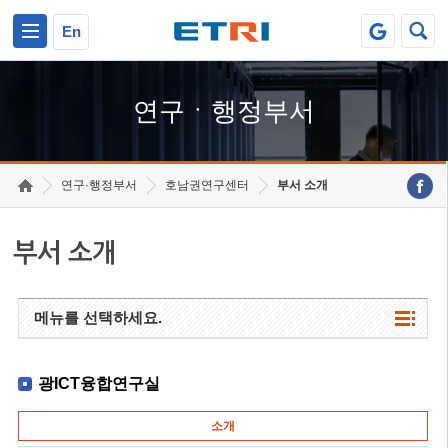
본문 바로가기
주요메뉴 바로가기
하단메뉴 바로가기
En
연구ㆍ행정부서
연구·행정부서
호남권연구센터
부서 소개
부서 소개
메뉴를 선택하세요.
광ICT융합연구실
소개