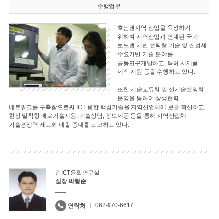
수행업무
호남권지역 산업을 육성하기
위하여 지역산업과 연계된 국가
로드맵 기반 전략형 기술 및 산업체
수요기반 기술 분야를
공동연구개발하고, 특허 시제품
제작 지원 등을 수행하고 있다.
또한 기술교류회 및 신기술설명회
운영을 통하여 상생협력
네트워크를 구축함으로써 ICT 융합 핵심기술을 지역산업체에 보급 확산하고,
현장 밀착형 애로기술지원, 기술상담, 정보제공 등을 통해 지역산업체
기술경쟁력 제고와 매출 증대를 도모하고 있다.
광ICT융합연구실
실장 박형준
062-970-6617
연락처