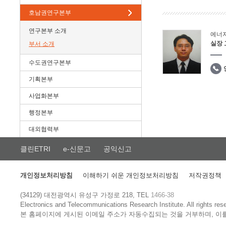
호남권연구본부
연구본부 소개
에너
실장
부서 소개
수도권연구본부
기획본부
사업화본부
행정본부
대외협력부
클린ETRI
e-신문고
공익신고
개인정보처리방침
이해하기 쉬운 개인정보처리방침
저작권정책
(34129) 대전광역시 유성구 가정로 218, TEL
1466-38
Electronics and Telecommunications Research Institute.
All rights res
본 홈페이지에 게시된 이메일 주소가 자동수집되는 것을 거부하며, 이