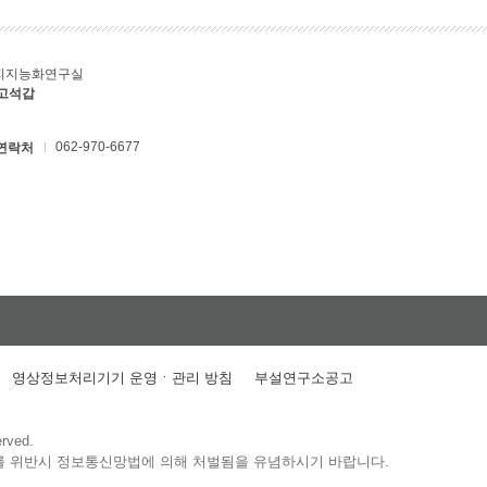
지지능화연구실
 고석갑
062-970-6677
연락처
영상정보처리기기 운영ㆍ관리 방침
부설연구소공고
erved.
를 위반시 정보통신망법에 의해 처벌됨을 유념하시기 바랍니다.