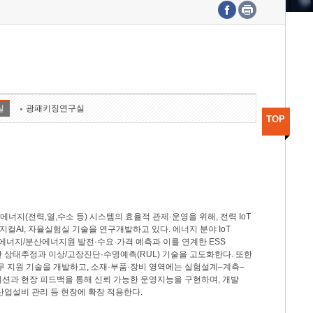
수도권연구본부
기획본부
사업화본부
행정본부
대외협력부
실
광패키징연구실
TOP
지(전력,열,수소 등) 시스템의 효율적 관제·운영을 위해, 전력 IoT
M, 피지컬AI, 자율실험실 기술을 연구개발하고 있다. 에너지 분야 IoT
너지/분산에너지원 발전·수요·가격 예측과 이를 연계한 ESS
반 상태추정과 이상/고장진단·수명예측(RUL) 기술을 고도화한다. 또한
무 지원 기술을 개발하고, 소재·부품·장비 영역에는 실험설계–계측–
이션과 현장 피드백을 통해 신뢰 가능한 운영지능을 구현하며, 개발
산업설비 관리 등 현장에 확장 적용한다.