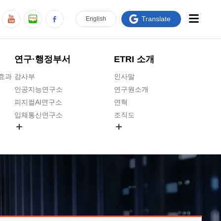
Translate
En
glish
연구·행정부서
ETRI 소개
급효과
감사부
인사말
인공지능연구소
연구원소개
피지컬AI연구소
연혁
입체통신연구소
조직도
공간미디어연구소
기타 공개정보
ADX융합연구소
원규 제·개정 예고
ICT전략연구소
연구원 고객헌장
인공지능안전연구소
ETRI CI
우주항공반도체전략연구단
주요업무연락처
대경권연구본부
찾아오시는길
호남권연구본부