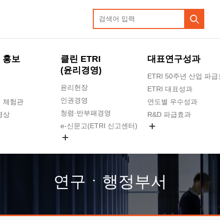
 홍보
클린 ETRI
대표연구성과
(윤리경영)
ETRI 50주년 산업 파
윤리헌장
ETRI 대표성과
인권경영
 체험관
연도별 우수성과
청렴·반부패경영
영상
R&D 파급효과
e-신문고(ETRI 신고센터)
지식공유플랫폼
공익신고
청렴포털 신고
고객의소리
연구ㆍ행정부서
수의계약 현황
부패징계 현황
감사결과공개