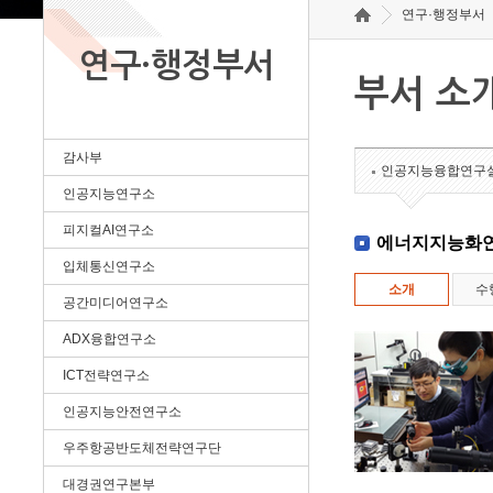
연구·행정부서
연구·행정부서
부서 소
감사부
인공지능융합연구
인공지능연구소
피지컬AI연구소
에너지지능화
입체통신연구소
소개
수
공간미디어연구소
ADX융합연구소
ICT전략연구소
인공지능안전연구소
우주항공반도체전략연구단
대경권연구본부