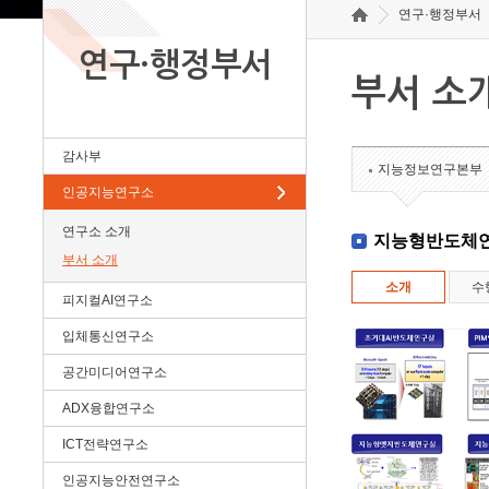
연구·행정부서
연구·행정부서
부서 소
감사부
지능정보연구본부
인공지능연구소
연구소 소개
지능형반도체
부서 소개
소개
수
피지컬AI연구소
입체통신연구소
공간미디어연구소
ADX융합연구소
ICT전략연구소
인공지능안전연구소