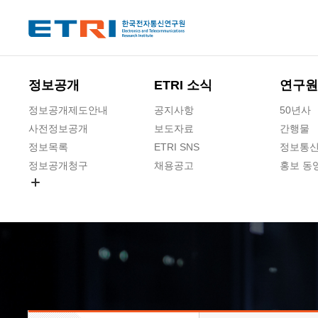
본문 바로가기
주요메뉴 바로가기
하단메뉴 바로가기
정보공개
ETRI 소식
연구원
정보공개제도안내
공지사항
50년사
사전정보공개
보도자료
간행물
정보목록
ETRI SNS
정보통신
정보공개청구
채용공고
홍보 동
경영공시
공공데이터개방
사업실명제