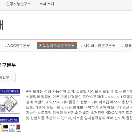
인공지능연구소
부서 소개
개
AIDC연구본부
지능형반도체연구본부
사이버보안연구본부
정책
연구본부
행업무
AI반도체는 성장 가능성이 크며, 글로벌 시장을 선도할 수 있는 
신경망의 절정에 이른 인공신경망인 트랜스포머(Transformer) 모
설계·개발하고 있으며, 페타플롭스 성능 기가바이트급 메모리 융합 N
또한, 기존의 폰노이만 컴퓨팅 한계를 극복하기 위해 메모리와 연산
가능한 뉴로모픽 컴퓨팅 원천기술 개발과 초저전력 RISC-V 엣지프로
및 산업화를 추진하고 있으며, 새로운 양자컴퓨팅의 제어 반도체 원천