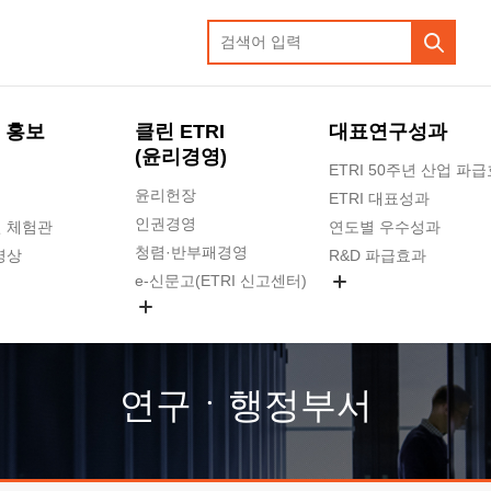
 홍보
클린 ETRI
대표연구성과
(윤리경영)
ETRI 50주년 산업 파
윤리헌장
ETRI 대표성과
인권경영
 체험관
연도별 우수성과
청렴·반부패경영
영상
R&D 파급효과
e-신문고(ETRI 신고센터)
지식공유플랫폼
공익신고
청렴포털 신고
고객의소리
연구ㆍ행정부서
수의계약 현황
부패징계 현황
감사결과공개