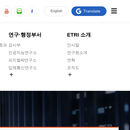
Translate
En
glish
연구·행정부서
ETRI 소개
급효과
감사부
인사말
인공지능연구소
연구원소개
피지컬AI연구소
연혁
입체통신연구소
조직도
공간미디어연구소
기타 공개정보
ADX융합연구소
원규 제·개정 예고
ICT전략연구소
연구원 고객헌장
인공지능안전연구소
ETRI CI
우주항공반도체전략연구단
주요업무연락처
대경권연구본부
찾아오시는길
호남권연구본부