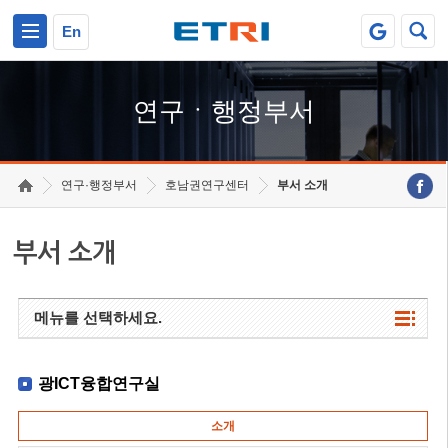
본문 바로가기
주요메뉴 바로가기
하단메뉴 바로가기
En
연구ㆍ행정부서
연구·행정부서
호남권연구센터
부서 소개
부서 소개
메뉴를 선택하세요.
광ICT융합연구실
소개