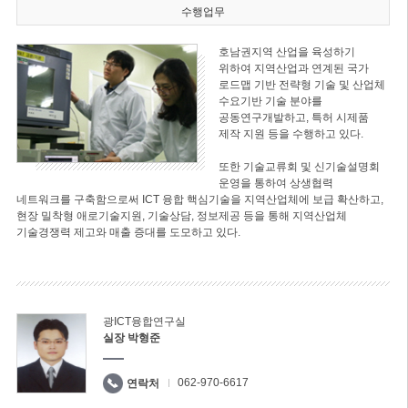
수행업무
호남권지역 산업을 육성하기
위하여 지역산업과 연계된 국가
로드맵 기반 전략형 기술 및 산업체
수요기반 기술 분야를
공동연구개발하고, 특허 시제품
제작 지원 등을 수행하고 있다.
또한 기술교류회 및 신기술설명회
운영을 통하여 상생협력
네트워크를 구축함으로써 ICT 융합 핵심기술을 지역산업체에 보급 확산하고,
현장 밀착형 애로기술지원, 기술상담, 정보제공 등을 통해 지역산업체
기술경쟁력 제고와 매출 증대를 도모하고 있다.
광ICT융합연구실
실장 박형준
062-970-6617
연락처