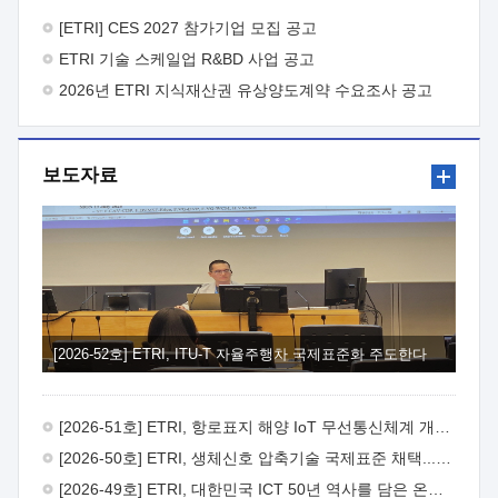
바랍니다.
2026년 8월 한국전자통신연구원장
1. 추진개요

추진목적: ETRI 인력을 기업현장에 파견. 기술지원을
[ETRI] CES 2027 참가기업 모집 공고
실시함으로써 ETRI 개발기술의 사업화를 지원하여
ETRI 기술 스케일업 R&BD 사업 공고
사업화성과를 극대화하고, 지원기업을 강견기업으로 육성하고자
함.
2026년 ETRI 지식재산권 유상양도계약 수요조사 공고
 신청자격: ETRI 협력기업 및 일반 ICT 중소기업*
협력기업: ETRI 창업/연구소기업, 기술이전/출자기업 등 ETRI
개발기술을 사업화하고자 하는 기업
 파견기간: 1년 이상
[최대 3년까지 연속지원 가능]* 연속지원은 지원완료 시점에서
보도자료
당해 지원실적과 차기 지원계획을 평가하여 결정
 기업부담:
연구인력 연봉기준 30 ~ 40%* (1년차) 연봉의 30%, (2 ~ 3년차)
연봉의 40%
 추진일정(1)희망기업 신청/접수(2)희망인력-
희망기업 매칭(3)현장조사/ 선정(심의)(4)협약체결(5)
기업파견8월 3일 ~ 14일
8월 17일 ~ 26일
9월초순
9월 중순
10월 이후* 상기일정은 희망인력-희망기업간 매칭 원활시를
가정한 것으로 상황에 따라 상당기간 일정이 지연될 수 있음. **
(1)희망인력-희망기업간 적합성이 낮다고 판단되거나, (2)
희망인력이 파견의사를 철회할 경우 후속 절차가 진행되지 않을
[2026-52호] ETRI, ITU-T 자율주행차 국제표준화 주도한다
수 있음.2. 현장지원 희망인력 및 상세이력
 희망인력
목록기술분야연구인력번호지원가능 기술반도체/
전자소자A반도체 소자(trasistor/diode) 제작 공정 전자소자 제작
[2026-51호] ETRI, 항로표지 해양 IoT 무선통신체계 개발 나선다
공정(FET / SBD 등 )유기물 반도체 소재 및 소자 설계, 합성 및
제작바이오센서 설계/제작토양/수질/가스 센서 설계/
[2026-50호] ETRI, 생체신호 압축기술 국제표준 채택...의료 AI 시대 연다
제작광소자응용B광 센서 및 응용 시스템시스템 제어 및 데이터
[2026-49호] ETRI, 대한민국 ICT 50년 역사를 담은 온라인 50년사 공개
처리FPGA 제어, VHDL 프로그램 개발Labview, Python, C