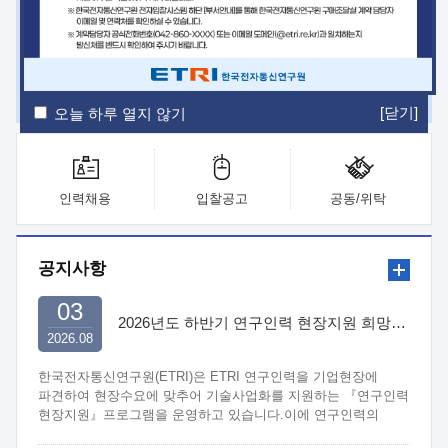
ETRI Insight
ETRI Journal
전자통신동향분석
ETRI 웹진
ETRI 간행물
전자도서관
[닫기]
오늘 하루 열지 않기
인력채용
입찰공고
공동/위탁
공지사항
03
2026년도 하반기 연구인력 현장지원 희망기업 신청/접수
2026.08
한국전자통신연구원(ETRI)은 ETRI 연구인력을 기업현장에
파견하여 현장수요에 맞추어 기술사업화를 지원하는 『연구인력
현장지원』프로그램을 운영하고 있습니다.이에 연구인력의
지원을 희망하는 중소.중견기업에서는 신청하여 주시기