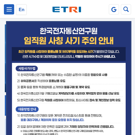
본문 바로가기
주요메뉴 바로가기
En
지식공유
ETRI 오픈소스
플랫폼
거버넌스 대응
발간자료