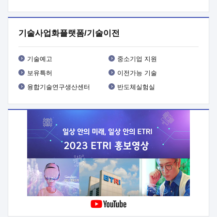
프로그램 개발
 상세이력ㅇ(붙 임1) 대상인력 A 상세이력ㅇ(붙
임2) 대상인력 B 상세이력
3. 신청방법 및 향후일정 등

신청방법: 이메일 (verdi@etri.re.kr)* <별첨양식>을 작성하여
기술사업화플랫폼/기술이전
제출
 문 의 처: ETRI사업화본부 기업성장지원부
기업성장지원전략실ㅇ오경석 책임 연구원 (T. 042-860-5076,
verdi@etri.re.kr)
 제출양식
ㅇ(별첨양식) ETRI연구인력
기술예고
중소기업 지원
현장지원 신청서 (기업)
보유특허
이전가능 기술
융합기술연구생산센터
반도체실험실