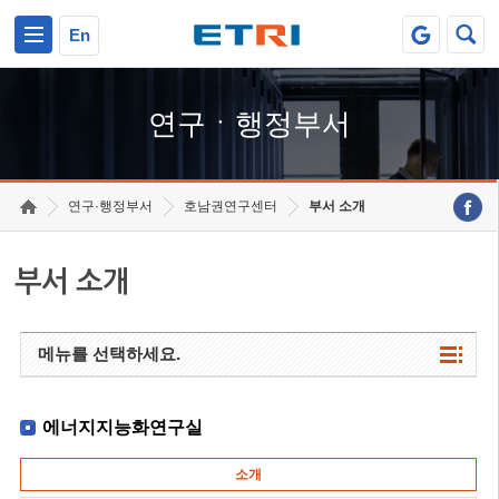
본문 바로가기
주요메뉴 바로가기
하단메뉴 바로가기
En
연구ㆍ행정부서
연구·행정부서
호남권연구센터
부서 소개
부서 소개
메뉴를 선택하세요.
에너지지능화연구실
소개