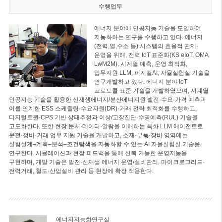
수행업무
에너지 분야에 인공지능 기술을 도입하여
지능화하는 연구를 수행하고 있다. 에너지
(전력,열,수소 등) 시스템의 효율적 관제·
운영을 위해, 전력 IoT 표준화(KS eIoT, OMA
LwM2M), 시계열 예측, 운영 최적화,
업무지원 LLM, 피지컬AI, 자율실험실 기술을
연구개발하고 있다. 에너지 분야 IoT
프로토콜 표준 기술을 개발하였으며, 시계열
인공지능 기술을 활용한 신재생에너지/분산에너지원 발전·수요·가격 예측과
이를 연계한 ESS 스케줄링·수요자원(DR)·거래 전략 최적화를 수행하고,
디지털트윈·CPS 기반 상태추정과 이상/고장진단·수명예측(RUL) 기술을
고도화한다. 또한 현장 문서·데이터·알람을 이해하는 특화 LLM 에이전트로
운전·정비·거래 업무 지원 기술을 개발하고, 소재·부품·장비 영역에는
실험설계–계측–분석–조건탐색을 자동화할 수 있는 AI 자율실험실 기술을
연구한다. 시뮬레이션과 현장 피드백을 통해 신뢰 가능한 운영지능을
구현하며, 개발 기술은 발전·신재생 에너지 운영/설비관리, 마이크로그리드·
전력거래, 철도·산업설비 관리 등 현장에 확장 적용한다.
에너지지능화연구실