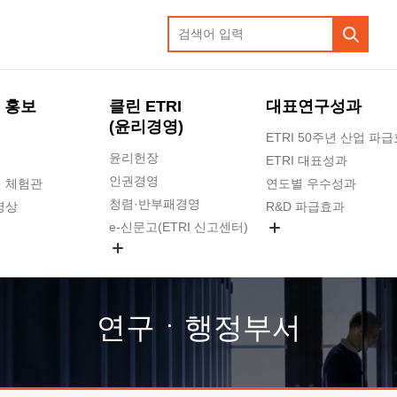
 홍보
클린 ETRI
대표연구성과
(윤리경영)
ETRI 50주년 산업 파
윤리헌장
ETRI 대표성과
인권경영
 체험관
연도별 우수성과
청렴·반부패경영
영상
R&D 파급효과
e-신문고(ETRI 신고센터)
지식공유플랫폼
공익신고
청렴포털 신고
고객의소리
연구ㆍ행정부서
수의계약 현황
부패징계 현황
감사결과공개