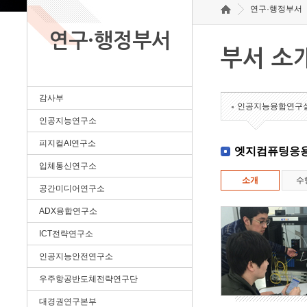
연구·행정부서
연구·행정부서
부서 소
감사부
인공지능융합연구
인공지능연구소
피지컬AI연구소
엣지컴퓨팅응
입체통신연구소
소개
수
공간미디어연구소
ADX융합연구소
ICT전략연구소
인공지능안전연구소
우주항공반도체전략연구단
대경권연구본부