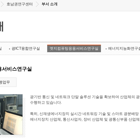
호남권연구센터
부서 소개
개
실
광ICT융합연구실
엣지컴퓨팅응용서비스연구실
에너지지능화연구
용서비스연구실
행업무
광기반 통신 및 네트워크 단말 솔루션 기술을 확보하여 산업체의 
수행하고 있습니다.
특히, 신재생에너지장치 실시간 네트워킹 기술 및 스마트 광분배망 
에너지장치 산업체, 통신사업자, 장비 산업체 및 광통신부품 산업체