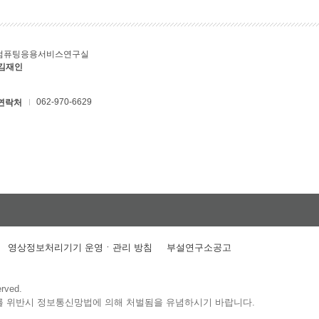
컴퓨팅응용서비스연구실
 김재인
062-970-6629
연락처
영상정보처리기기 운영ㆍ관리 방침
부설연구소공고
erved.
를 위반시 정보통신망법에 의해 처벌됨을 유념하시기 바랍니다.