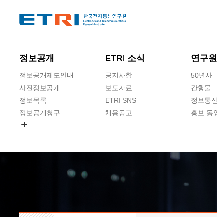
본문 바로가기
주요메뉴 바로가기
하단메뉴 바로가기
정보공개
ETRI 소식
연구원
정보공개제도안내
공지사항
50년사
사전정보공개
보도자료
간행물
정보목록
ETRI SNS
정보통신
정보공개청구
채용공고
홍보 동
경영공시
공공데이터개방
사업실명제