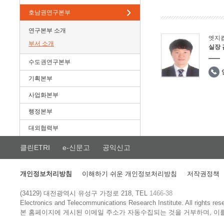
호남권연구본부
연구본부 소개
엣지
부서 소개
실장
수도권연구본부
기획본부
사업화본부
행정본부
대외협력부
클린ETRI
e-신문고
공익신고
개인정보처리방침
이해하기 쉬운 개인정보처리방침
저작권정책
(34129) 대전광역시 유성구 가정로 218, TEL
1466-38
Electronics and Telecommunications Research Institute.
All rights res
본 홈페이지에 게시된 이메일 주소가 자동수집되는 것을 거부하며, 이