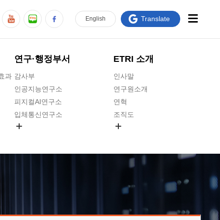
Translate
En
glish
연구·행정부서
ETRI 소개
급효과
감사부
인사말
인공지능연구소
연구원소개
피지컬AI연구소
연혁
입체통신연구소
조직도
공간미디어연구소
기타 공개정보
ADX융합연구소
원규 제·개정 예고
ICT전략연구소
연구원 고객헌장
인공지능안전연구소
ETRI CI
우주항공반도체전략연구단
주요업무연락처
대경권연구본부
찾아오시는길
호남권연구본부