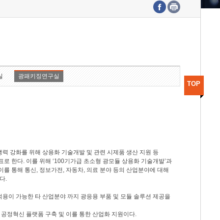
수도권연구본부
기획본부
사업화본부
행정본부
대외협력부
실
광패키징연구실
TOP
력 강화를 위해 상용화 기술개발 및 관련 시제품 생산 지원 등
 한다. 이를 위해 ‘100기가급 초소형 광모듈 상용화 기술개발’과
이를 통해 통신, 정보가전, 자동차, 의료 분야 등의 산업분야에 대해
다.
적용이 가능한 타 산업분야 까지 광응용 부품 및 모듈 솔루션 제공을
 공정혁신 플랫폼 구축 및 이를 통한 산업화 지원이다.