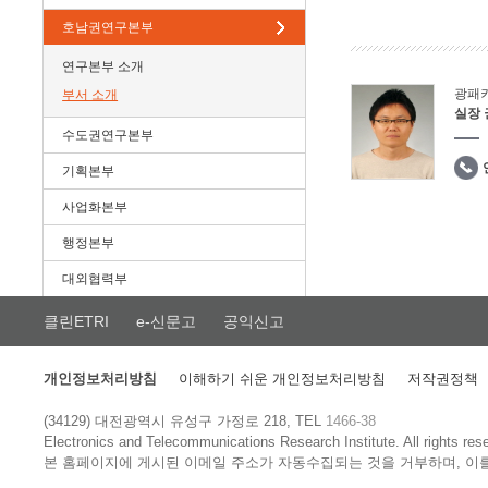
호남권연구본부
연구본부 소개
광패
부서 소개
실장
수도권연구본부
기획본부
사업화본부
행정본부
대외협력부
클린ETRI
e-신문고
공익신고
개인정보처리방침
이해하기 쉬운 개인정보처리방침
저작권정책
(34129) 대전광역시 유성구 가정로 218, TEL
1466-38
Electronics and Telecommunications Research Institute.
All rights res
본 홈페이지에 게시된 이메일 주소가 자동수집되는 것을 거부하며, 이