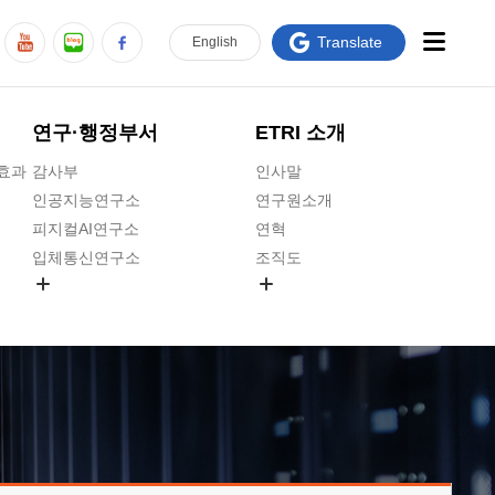
Translate
En
glish
연구·행정부서
ETRI 소개
급효과
감사부
인사말
인공지능연구소
연구원소개
피지컬AI연구소
연혁
입체통신연구소
조직도
공간미디어연구소
기타 공개정보
ADX융합연구소
원규 제·개정 예고
ICT전략연구소
연구원 고객헌장
인공지능안전연구소
ETRI CI
우주항공반도체전략연구단
주요업무연락처
대경권연구본부
찾아오시는길
호남권연구본부