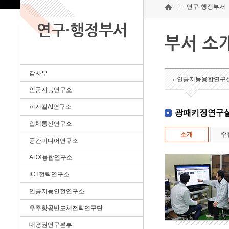
연구·행정부서
연구·행정부서
부서 소
감사부
인공지능융합연구
인공지능연구소
피지컬AI연구소
광패키징연구
입체통신연구소
소개
수
공간미디어연구소
ADX융합연구소
ICT전략연구소
인공지능안전연구소
우주항공반도체전략연구단
대경권연구본부