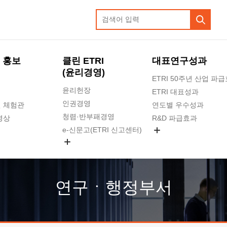
 홍보
클린 ETRI
대표연구성과
(윤리경영)
ETRI 50주년 산업 파
윤리헌장
ETRI 대표성과
인권경영
 체험관
연도별 우수성과
청렴·반부패경영
영상
R&D 파급효과
e-신문고(ETRI 신고센터)
지식공유플랫폼
공익신고
청렴포털 신고
고객의소리
연구ㆍ행정부서
수의계약 현황
부패징계 현황
감사결과공개