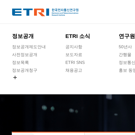
본문 바로가기
주요메뉴 바로가기
하단메뉴 바로가기
정보공개
ETRI 소식
연구원
정보공개제도안내
공지사항
50년사
사전정보공개
보도자료
간행물
정보목록
ETRI SNS
정보통신
정보공개청구
채용공고
홍보 동
경영공시
공공데이터개방
사업실명제