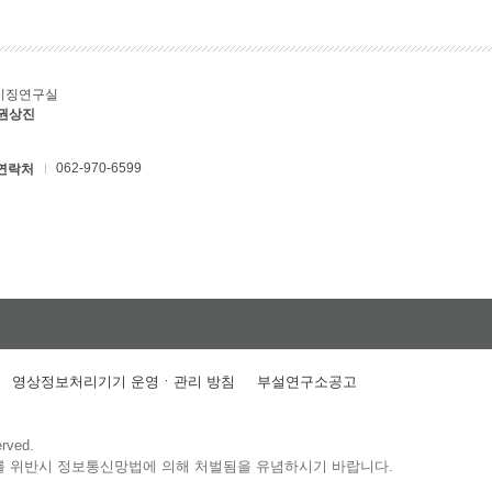
키징연구실
 권상진
062-970-6599
연락처
영상정보처리기기 운영ㆍ관리 방침
부설연구소공고
erved.
를 위반시 정보통신망법에 의해 처벌됨을 유념하시기 바랍니다.