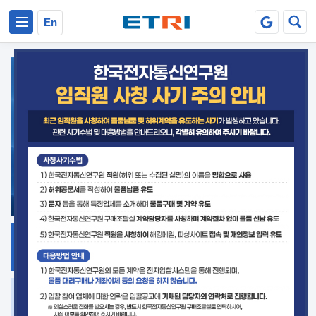
본문 바로가기
주요메뉴 바로가기
En
지식공유
ETRI 오픈소스
플랫폼
거버넌스 대응
발간자료