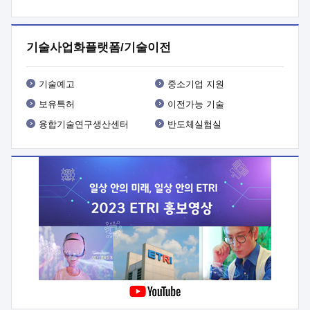
프로그램 개발
 상세이력ㅇ(붙 임1) 대상인력 A 상세이력ㅇ(붙
임2) 대상인력 B 상세이력
3. 신청방법 및 향후일정 등

신청방법: 이메일 (verdi@etri.re.kr)* <별첨양식>을 작성하여
기술사업화플랫폼/기술이전
제출
 문 의 처: ETRI사업화본부 기업성장지원부
기업성장지원전략실ㅇ오경석 책임 연구원 (T. 042-860-5076,
verdi@etri.re.kr)
 제출양식
ㅇ(별첨양식) ETRI연구인력
기술예고
중소기업 지원
현장지원 신청서 (기업)
보유특허
이전가능 기술
융합기술연구생산센터
반도체실험실