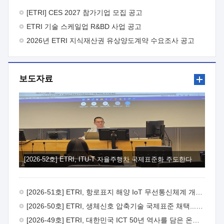
바랍니다.
2026년 8월 한국전자통신연구원장
1. 추진개요

추진목적: ETRI 인력을 기업현장에 파견. 기술지원을
[ETRI] CES 2027 참가기업 모집 공고
실시함으로써 ETRI 개발기술의 사업화를 지원하여
ETRI 기술 스케일업 R&BD 사업 공고
사업화성과를 극대화하고, 지원기업을 강견기업으로 육성하고자
함.
2026년 ETRI 지식재산권 유상양도계약 수요조사 공고
 신청자격: ETRI 협력기업 및 일반 ICT 중소기업*
협력기업: ETRI 창업/연구소기업, 기술이전/출자기업 등 ETRI
개발기술을 사업화하고자 하는 기업
 파견기간: 1년 이상
[최대 3년까지 연속지원 가능]* 연속지원은 지원완료 시점에서
보도자료
당해 지원실적과 차기 지원계획을 평가하여 결정
 기업부담:
연구인력 연봉기준 30 ~ 40%* (1년차) 연봉의 30%, (2 ~ 3년차)
연봉의 40%
 추진일정(1)희망기업 신청/접수(2)희망인력-
희망기업 매칭(3)현장조사/ 선정(심의)(4)협약체결(5)
기업파견8월 3일 ~ 14일
8월 17일 ~ 26일
9월초순
9월 중순
10월 이후* 상기일정은 희망인력-희망기업간 매칭 원활시를
가정한 것으로 상황에 따라 상당기간 일정이 지연될 수 있음. **
(1)희망인력-희망기업간 적합성이 낮다고 판단되거나, (2)
희망인력이 파견의사를 철회할 경우 후속 절차가 진행되지 않을
[2026-52호] ETRI, ITU-T 자율주행차 국제표준화 주도한다
수 있음.2. 현장지원 희망인력 및 상세이력
 희망인력
목록기술분야연구인력번호지원가능 기술반도체/
전자소자A반도체 소자(trasistor/diode) 제작 공정 전자소자 제작
[2026-51호] ETRI, 항로표지 해양 IoT 무선통신체계 개발 나선다
공정(FET / SBD 등 )유기물 반도체 소재 및 소자 설계, 합성 및
제작바이오센서 설계/제작토양/수질/가스 센서 설계/
[2026-50호] ETRI, 생체신호 압축기술 국제표준 채택...의료 AI 시대 연다
제작광소자응용B광 센서 및 응용 시스템시스템 제어 및 데이터
[2026-49호] ETRI, 대한민국 ICT 50년 역사를 담은 온라인 50년사 공개
처리FPGA 제어, VHDL 프로그램 개발Labview, Python, C