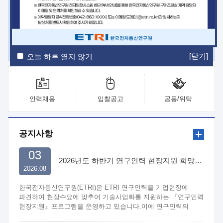
ETRI Insight
ETRI Journal
전자통신동향분석
ETRI 웹진
ETRI 간행물
전자도서관
[닫기]
오늘 하루 열지 않기
인력채용
입찰공고
공동/위탁
공지사항
03
2026년도 하반기 연구인력 현장지원 희망기업 신청/접수
2026.08
한국전자통신연구원(ETRI)은 ETRI 연구인력을 기업현장에
파견하여 현장수요에 맞추어 기술사업화를 지원하는 『연구인력
현장지원』프로그램을 운영하고 있습니다.이에 연구인력의
지원을 희망하는 중소.중견기업에서는 신청하여 주시기