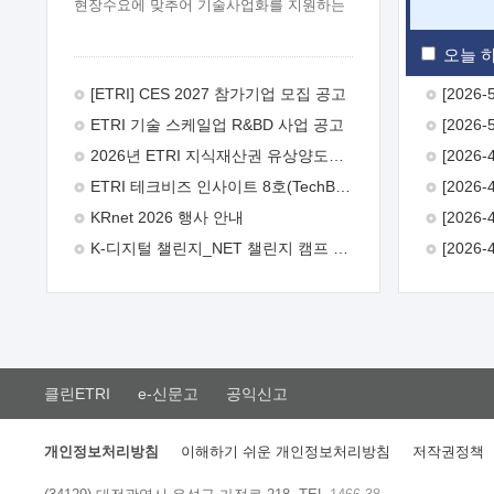
현장수요에 맞추어 기술사업화를 지원하는
『연구인력 현장지원』프로그램을
운영하고 있습니다.이에 연구인력의 지원을
오늘 하
희망하는 중소.중견기업에서는 신청하여
주시기 바랍니다.
2026년 8월
[ETRI] CES 2027 참가기업 모집 공고
한국전자통신연구원장
1. 추진개요

ETRI 기술 스케일업 R&BD 사업 공고
추진목적: ETRI 인력을 기업현장에 파견.
기술지원을 실시함으로써 ETRI 개발기술의
2026년 ETRI 지식재산권 유상양도계약 수요조사 공고
사업화를 지원하여 사업화성과를
ETRI 테크비즈 인사이트 8호(TechBiz Insight Vol.8) 발간
극대화하고, 지원기업을 강견기업으로
육성하고자 함.
 신청자격: ETRI
KRnet 2026 행사 안내
협력기업 및 일반 ICT 중소기업* 협력기업:
K-디지털 챌린지_NET 챌린지 캠프 시즌13 안내
ETRI 창업/연구소기업, 기술이전/출자기업
등 ETRI 개발기술을 사업화하고자 하는
기업
 파견기간: 1년 이상 [최대 3년까지
연속지원 가능]* 연속지원은 지원완료
시점에서 당해 지원실적과 차기 지원계획을
평가하여 결정
 기업부담: 연구인력
연봉기준 30 ~ 40%* (1년차) 연봉의 30%,
클린ETRI
e-신문고
공익신고
(2 ~ 3년차) 연봉의 40%
 추진일정(1)
희망기업 신청/접수(2)희망인력-희망기업
매칭(3)현장조사/ 선정(심의)(4)협약체결
개인정보처리방침
이해하기 쉬운 개인정보처리방침
저작권정책
(5)기업파견8월 3일 ~ 14일
8월 17일 ~
26일
9월초순
9월 중순
10월 이후*