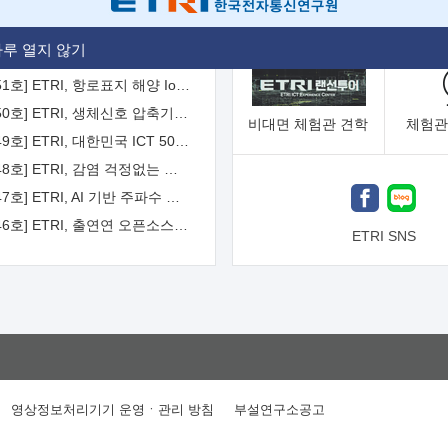
[2026-52호] ETRI, ITU-T 자율주행차 국제표준화 주도한다
루 열지 않기
[2026-51호] ETRI, 항로표지 해양 IoT 무선통신체계 개발 나선다
[2026-50호] ETRI, 생체신호 압축기술 국제표준 채택...의료 AI 시대 연다
비대면
체험관 견학
체험관
[2026-49호] ETRI, 대한민국 ICT 50년 역사를 담은 온라인 50년사 공개
[2026-48호] ETRI, 감염 걱정없는 공중 터치 인터페이스 시대 연다
[2026-47호] ETRI, AI 기반 주파수 예측기술 국제표준 이끌어
[2026-46호] ETRI, 출연연 오픈소스 협의체 '범출연연'으로 확대 운영
ETRI SNS
영상정보처리기기 운영ㆍ관리 방침
부설연구소공고