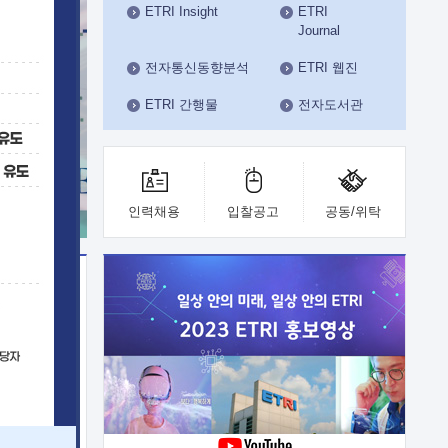
ETRI Insight
ETRI
수도권연구본부
Journal
기획본부
사업화본부
전자통신동향분석
ETRI 웹진
행정본부
ETRI 간행물
전자도서관
대외협력부
인력채용
입찰공고
공동/위탁
이전
업 지원
능 기술
체실험실