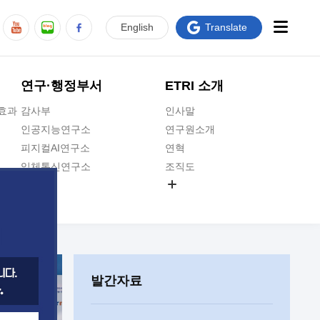
En
glish
Translate
연구·행정부서
ETRI 소개
급효과
감사부
인사말
인공지능연구소
연구원소개
피지컬AI연구소
연혁
입체통신연구소
조직도
공간미디어연구소
기타 공개정보
ADX융합연구소
원규 제·개정 예고
ICT전략연구소
연구원 고객헌장
인공지능안전연구소
ETRI CI
우주항공반도체전략연구단
주요업무연락처
발간자료
대경권연구본부
찾아오시는길
호남권연구본부