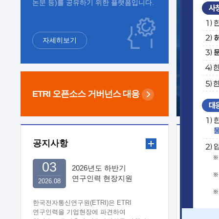
논문 등)를 공유하기 위한 플랫폼입니다.
자세히보기
ETRI 오픈소스
거버넌스 대응
공지사항
보도자
03
2026년도 하반기
연구인력 현장지원
2026.08
희망기업 신청/접수
한국전자통신연구원(ETRI)은 ETRI
연구인력을 기업현장에 파견하여