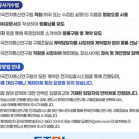
료
기술사업화플랫폼/기술
기술예고
중소기
보유특허
이전가
융합기술연구생산센터
반도