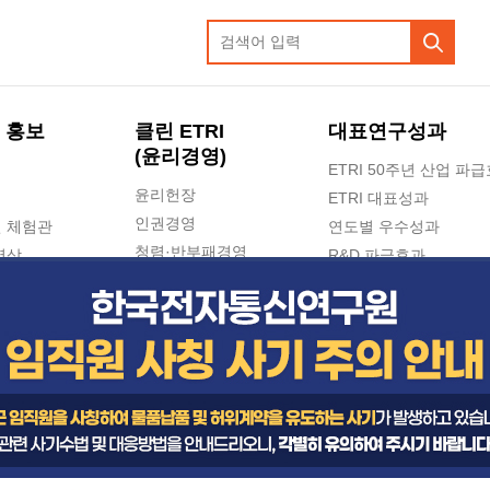
 홍보
클린 ETRI
대표연구성과
(윤리경영)
ETRI 50주년 산업 파
윤리헌장
ETRI 대표성과
인권경영
 체험관
연도별 우수성과
청렴·반부패경영
영상
R&D 파급효과
e-신문고(ETRI 신고센터)
지식공유플랫폼
공익신고
청렴포털 신고
고객의소리
수의계약 현황
부패징계 현황
감사결과공개