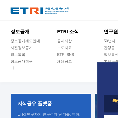
본문 바로가기
주요메뉴 바로가기
정보공개
ETRI 소식
연구원
정보공개제도안내
공지사항
50년사
사전정보공개
보도자료
간행물
정보목록
ETRI SNS
정보통신
정보공개청구
채용공고
홍보 동
경영공시
공공데이터개방
사업실명제
지식공유
플랫폼
ETRI 연구자의 연구성과(신기술, 특허,