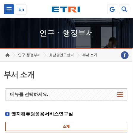
본문 바로가기
주요메뉴 바로가기
하단메뉴 바로가기
En
연구ㆍ행정부서
연구·행정부서
호남권연구센터
부서 소개
부서 소개
메뉴를 선택하세요.
엣지컴퓨팅응용서비스연구실
소개