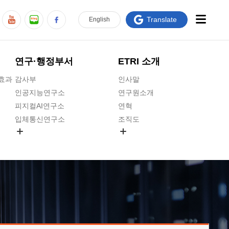
Translate
En
glish
연구·행정부서
ETRI 소개
급효과
감사부
인사말
인공지능연구소
연구원소개
피지컬AI연구소
연혁
입체통신연구소
조직도
공간미디어연구소
기타 공개정보
ADX융합연구소
원규 제·개정 예고
ICT전략연구소
연구원 고객헌장
인공지능안전연구소
ETRI CI
우주항공반도체전략연구단
주요업무연락처
대경권연구본부
찾아오시는길
호남권연구본부