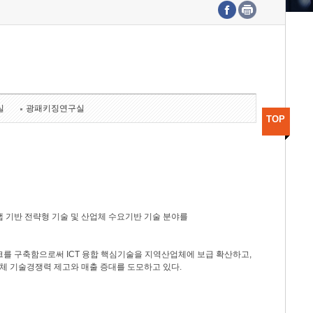
수도권연구본부
기획본부
사업화본부
행정본부
대외협력부
실
광패키징연구실
TOP
 기반 전략형 기술 및 산업체 수요기반 기술 분야를
를 구축함으로써 ICT 융합 핵심기술을 지역산업체에 보급 확산하고,
체 기술경쟁력 제고와 매출 증대를 도모하고 있다.