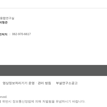
T융합연구실
 박형준
062-970-6617
연락처
영상정보처리기기 운영ㆍ관리 방침
부설연구소공고
erved.
를 위반시 정보통신망법에 의해 처벌됨을 유념하시기 바랍니다.