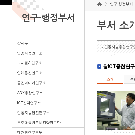
연구·행정부서
연구·행정부서
부서 소
감사부
인공지능융합연구
인공지능연구소
피지컬AI연구소
광ICT융합연
입체통신연구소
소개
수
공간미디어연구소
ADX융합연구소
ICT전략연구소
인공지능안전연구소
우주항공반도체전략연구단
대경권연구본부