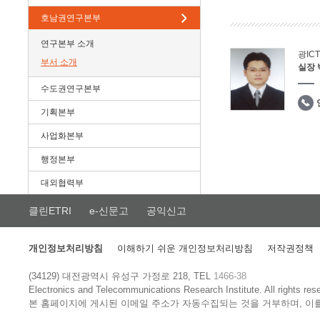
호남권연구본부
연구본부 소개
광IC
부서 소개
실장
수도권연구본부
기획본부
사업화본부
행정본부
대외협력부
클린ETRI
e-신문고
공익신고
개인정보처리방침
이해하기 쉬운 개인정보처리방침
저작권정책
(34129) 대전광역시 유성구 가정로 218, TEL
1466-38
Electronics and Telecommunications Research Institute.
All rights res
본 홈페이지에 게시된 이메일 주소가 자동수집되는 것을 거부하며, 이