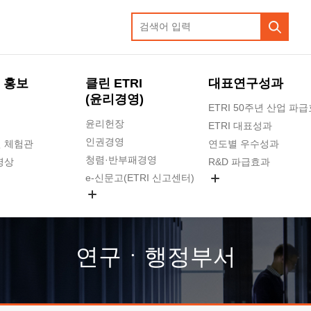
 홍보
클린 ETRI
대표연구성과
(윤리경영)
ETRI 50주년 산업 파
윤리헌장
ETRI 대표성과
인권경영
 체험관
연도별 우수성과
청렴·반부패경영
영상
R&D 파급효과
e-신문고(ETRI 신고센터)
지식공유플랫폼
공익신고
청렴포털 신고
고객의소리
연구ㆍ행정부서
수의계약 현황
부패징계 현황
감사결과공개