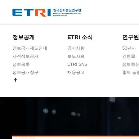
본문 바로가기
주요메뉴 바로가기
하단메뉴 바로가기
정보공개
ETRI 소식
연구원
정보공개제도안내
공지사항
50년사
사전정보공개
보도자료
간행물
정보목록
ETRI SNS
정보통신
정보공개청구
채용공고
홍보 동
경영공시
공공데이터개방
사업실명제