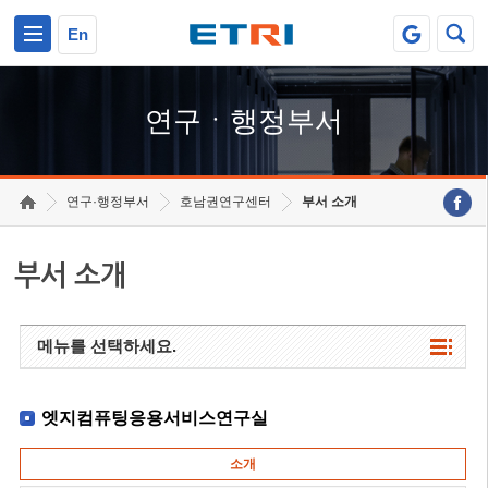
본문 바로가기
주요메뉴 바로가기
하단메뉴 바로가기
En
연구ㆍ행정부서
연구·행정부서
호남권연구센터
부서 소개
부서 소개
메뉴를 선택하세요.
엣지컴퓨팅응용서비스연구실
소개