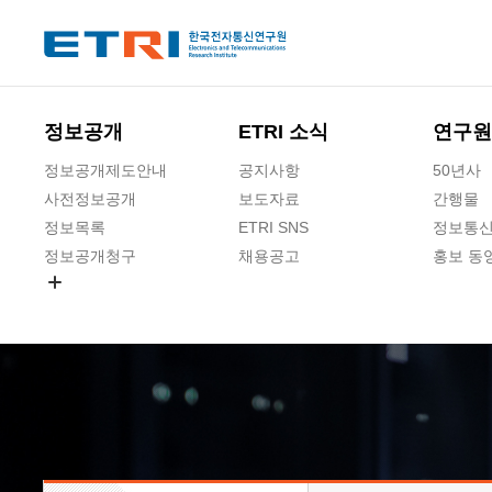
본문 바로가기
주요메뉴 바로가기
하단메뉴 바로가기
정보공개
ETRI 소식
연구원
정보공개제도안내
공지사항
50년사
사전정보공개
보도자료
간행물
정보목록
ETRI SNS
정보통신
정보공개청구
채용공고
홍보 동
경영공시
공공데이터개방
사업실명제