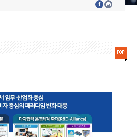
수도권연구본부
기획본부
사업화본부
행정본부
대외협력부
TOP