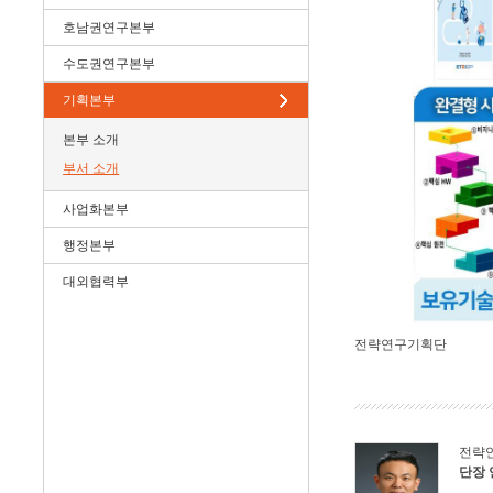
호남권연구본부
수도권연구본부
기획본부
본부 소개
부서 소개
사업화본부
행정본부
대외협력부
전략연구기획단
전략
단장