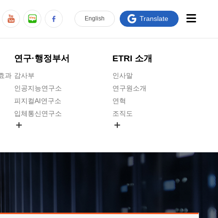
Translate
En
glish
연구·행정부서
ETRI 소개
급효과
감사부
인사말
인공지능연구소
연구원소개
피지컬AI연구소
연혁
입체통신연구소
조직도
공간미디어연구소
기타 공개정보
ADX융합연구소
원규 제·개정 예고
ICT전략연구소
연구원 고객헌장
인공지능안전연구소
ETRI CI
우주항공반도체전략연구단
주요업무연락처
대경권연구본부
찾아오시는길
호남권연구본부