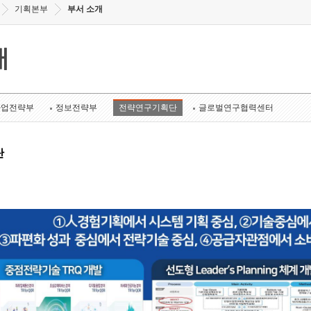
기획본부
부서 소개
개
사업전략부
정보전략부
전략연구기획단
글로벌연구협력센터
단