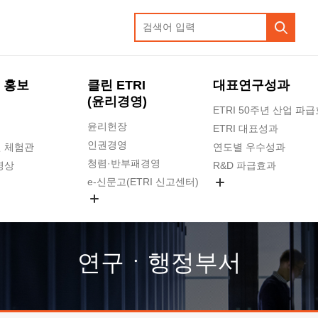
 홍보
클린 ETRI
대표연구성과
(윤리경영)
ETRI 50주년 산업 파
윤리헌장
ETRI 대표성과
인권경영
 체험관
연도별 우수성과
청렴·반부패경영
영상
R&D 파급효과
e-신문고(ETRI 신고센터)
지식공유플랫폼
공익신고
청렴포털 신고
고객의소리
연구ㆍ행정부서
수의계약 현황
부패징계 현황
감사결과공개