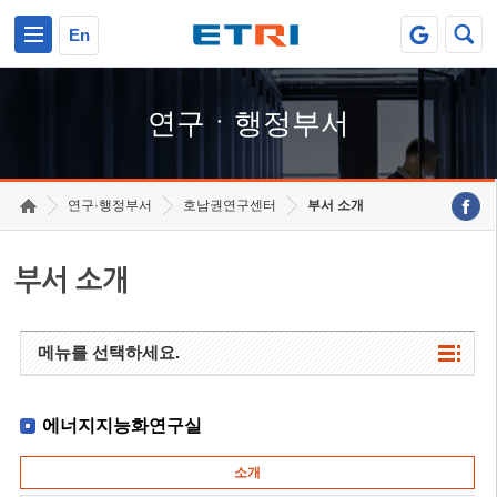
본문 바로가기
주요메뉴 바로가기
하단메뉴 바로가기
En
연구ㆍ행정부서
연구·행정부서
호남권연구센터
부서 소개
부서 소개
메뉴를 선택하세요.
에너지지능화연구실
소개