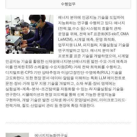
수행업무
에너지 분야에 인공지능 기술을 도입하여
지능화하는 연구를 수행하고 있다. 에너지
(전력,열,수소 등) 시스템의 효율적 관제·
운영을 위해, 전력 IoT 표준화(KS eIoT, OMA
LwM2M), 시계열 예측, 운영 최적화,
업무지원 LLM, 피지컬AI, 자율실험실 기술을
연구개발하고 있다. 에너지 분야 IoT
프로토콜 표준 기술을 개발하였으며, 시계열
인공지능 기술을 활용한 신재생에너지/분산에너지원 발전·수요·가격 예측과
이를 연계한 ESS 스케줄링·수요자원(DR)·거래 전략 최적화를 수행하고,
디지털트윈·CPS 기반 상태추정과 이상/고장진단·수명예측(RUL) 기술을
고도화한다. 또한 현장 문서·데이터·알람을 이해하는 특화 LLM 에이전트로
운전·정비·거래 업무 지원 기술을 개발하고, 소재·부품·장비 영역에는
실험설계–계측–분석–조건탐색을 자동화할 수 있는 AI 자율실험실 기술을
연구한다. 시뮬레이션과 현장 피드백을 통해 신뢰 가능한 운영지능을
구현하며, 개발 기술은 발전·신재생 에너지 운영/설비관리, 마이크로그리드·
전력거래, 철도·산업설비 관리 등 현장에 확장 적용한다.
에너지지능화연구실