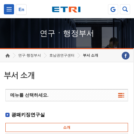
본문 바로가기
주요메뉴 바로가기
하단메뉴 바로가기
En
연구ㆍ행정부서
연구·행정부서
호남권연구센터
부서 소개
부서 소개
메뉴를 선택하세요.
광패키징연구실
소개