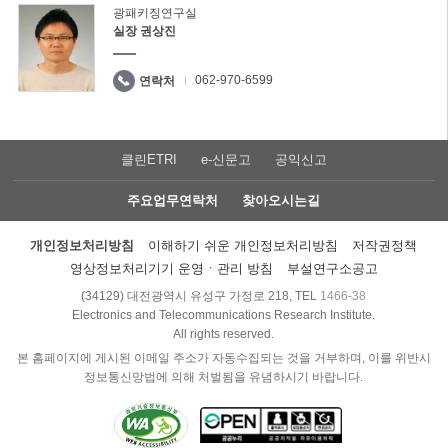
광패키징연구실
실장 권상진
062-970-6599
연락처
클린ETRI
e-신문고
공익신고
주요업무연락처
찾아오시는길
개인정보처리방침
이해하기 쉬운 개인정보처리방침
저작권정책
영상정보처리기기 운영ㆍ관리 방침
부설연구소공고
(34129) 대전광역시 유성구 가정로 218, TEL
1466-38
Electronics and Telecommunications Research Institute.
All rights reserved.
본 홈페이지에 게시된 이메일 주소가 자동수집되는 것을 거부하며, 이를 위반시
정보통신망법에 의해 처벌됨을 유념하시기 바랍니다.