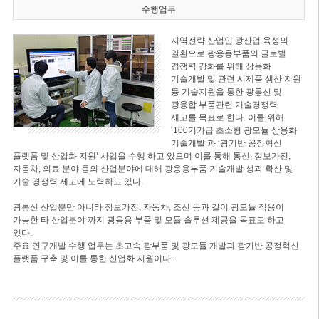
수행업무
지역전략 산업인 광산업 육성의
일환으로 광응용부품의 글로벌
경쟁력 강화를 위해 상용화
기술개발 및 관련 시제품 생산 지원
등 기술지원을 통한 광통신 및
광융합 부품관련 기술경쟁력
제고를 목표로 한다. 이를 위해
‘100기가급 초소형 광모듈 상용화
기술개발’과 ‘광기반 공정혁신
플랫폼 및 산업화 지원’ 사업을 수행 하고 있으며 이를 통해 통신, 정보가전,
자동차, 의료 분야 등의 산업분야에 대해 광응용부품 기술개발 성과 확산 및
기술 경쟁력 제고에 노력하고 있다.
광통신 산업뿐만 아니라 정보가전, 자동차, 조선 등과 같이 광모듈 적용이
가능한 타 산업분야 까지 광응용 부품 및 모듈 솔루션 제공을 목표로 하고
있다.
주요 연구개발 수행 업무는 초고속 광부품 및 광모듈 개발과 광기반 공정혁신
플랫폼 구축 및 이를 통한 산업화 지원이다.