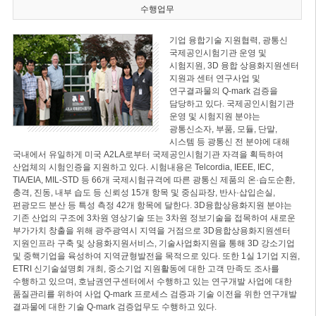
수행업무
기업 융합기술 지원협력, 광통신
국제공인시험기관 운영 및
시험지원, 3D 융합 상용화지원센터
지원과 센터 연구사업 및
연구결과물의 Q-mark 검증을
담당하고 있다. 국제공인시험기관
운영 및 시험지원 분야는
광통신소자, 부품, 모듈, 단말,
시스템 등 광통신 전 분야에 대해
국내에서 유일하게 미국 A2LA로부터 국제공인시험기관 자격을 획득하여
산업체의 시험인증을 지원하고 있다. 시험내용은 Telcordia, IEEE, IEC,
TIA/EIA, MIL-STD 등 66개 국제시험규격에 따른 광통신 제품의 온·습도순환,
충격, 진동, 내부 습도 등 신뢰성 15개 항목 및 중심파장, 반사·삽입손실,
편광모드 분산 등 특성 측정 42개 항목에 달한다. 3D융합상용화지원 분야는
기존 산업의 구조에 3차원 영상기술 또는 3차원 정보기술을 접목하여 새로운
부가가치 창출을 위해 광주광역시 지역을 거점으로 3D융합상용화지원센터
지원인프라 구축 및 상용화지원서비스, 기술사업화지원을 통해 3D 강소기업
및 중핵기업을 육성하여 지역균형발전을 목적으로 있다. 또한 1실 1기업 지원,
ETRI 신기술설명회 개최, 중소기업 지원활동에 대한 고객 만족도 조사를
수행하고 있으며, 호남권연구센터에서 수행하고 있는 연구개발 사업에 대한
품질관리를 위하여 사업 Q-mark 프로세스 검증과 기술 이전을 위한 연구개발
결과물에 대한 기술 Q-mark 검증업무도 수행하고 있다.