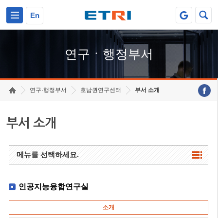
본문 바로가기
주요메뉴 바로가기
하단메뉴 바로가기
En
연구ㆍ행정부서
연구·행정부서
호남권연구센터
부서 소개
부서 소개
메뉴를 선택하세요.
인공지능융합연구실
소개