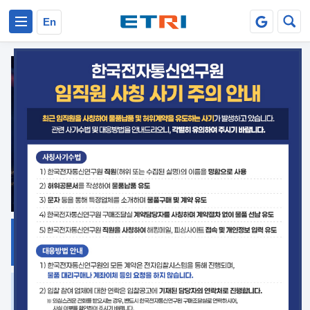
본문 바로가기
주요메뉴 바로가기
En
지식공유
ETRI 오픈소스
플랫폼
거버넌스 대응
발간자료