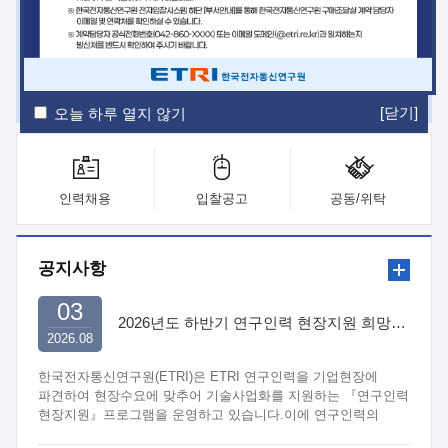
ETRI Insight
ETRI Journal
전자통신동향분석
ETRI 웹진
ETRI 간행물
전자도서관
[닫기]
오늘 하루 열지 않기
인력채용
입찰공고
공동/위탁
공지사항
03
2026년도 하반기 연구인력 현장지원 희망기업 신청/접수
2026.08
한국전자통신연구원(ETRI)은 ETRI 연구인력을 기업현장에
파견하여 현장수요에 맞추어 기술사업화를 지원하는 『연구인력
현장지원』프로그램을 운영하고 있습니다.이에 연구인력의
지원을 희망하는 중소.중견기업에서는 신청하여 주시기