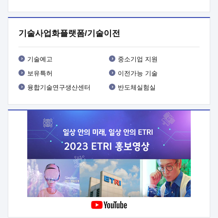
프로그램 개발
 상세이력ㅇ(붙 임1) 대상인력 A 상세이력ㅇ(붙
임2) 대상인력 B 상세이력
3. 신청방법 및 향후일정 등

신청방법: 이메일 (verdi@etri.re.kr)* <별첨양식>을 작성하여
기술사업화플랫폼/기술이전
제출
 문 의 처: ETRI사업화본부 기업성장지원부
기업성장지원전략실ㅇ오경석 책임 연구원 (T. 042-860-5076,
verdi@etri.re.kr)
 제출양식
ㅇ(별첨양식) ETRI연구인력
기술예고
중소기업 지원
현장지원 신청서 (기업)
보유특허
이전가능 기술
융합기술연구생산센터
반도체실험실