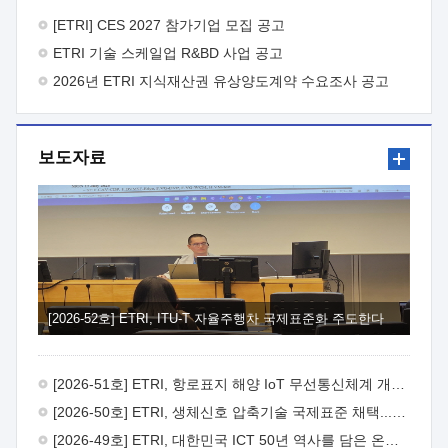
바랍니다.
2026년 8월 한국전자통신연구원장
1. 추진개요

추진목적: ETRI 인력을 기업현장에 파견. 기술지원을
[ETRI] CES 2027 참가기업 모집 공고
실시함으로써 ETRI 개발기술의 사업화를 지원하여
ETRI 기술 스케일업 R&BD 사업 공고
사업화성과를 극대화하고, 지원기업을 강견기업으로 육성하고자
함.
2026년 ETRI 지식재산권 유상양도계약 수요조사 공고
 신청자격: ETRI 협력기업 및 일반 ICT 중소기업*
협력기업: ETRI 창업/연구소기업, 기술이전/출자기업 등 ETRI
개발기술을 사업화하고자 하는 기업
 파견기간: 1년 이상
[최대 3년까지 연속지원 가능]* 연속지원은 지원완료 시점에서
보도자료
당해 지원실적과 차기 지원계획을 평가하여 결정
 기업부담:
연구인력 연봉기준 30 ~ 40%* (1년차) 연봉의 30%, (2 ~ 3년차)
연봉의 40%
 추진일정(1)희망기업 신청/접수(2)희망인력-
희망기업 매칭(3)현장조사/ 선정(심의)(4)협약체결(5)
기업파견8월 3일 ~ 14일
8월 17일 ~ 26일
9월초순
9월 중순
10월 이후* 상기일정은 희망인력-희망기업간 매칭 원활시를
가정한 것으로 상황에 따라 상당기간 일정이 지연될 수 있음. **
(1)희망인력-희망기업간 적합성이 낮다고 판단되거나, (2)
희망인력이 파견의사를 철회할 경우 후속 절차가 진행되지 않을
[2026-52호] ETRI, ITU-T 자율주행차 국제표준화 주도한다
수 있음.2. 현장지원 희망인력 및 상세이력
 희망인력
목록기술분야연구인력번호지원가능 기술반도체/
전자소자A반도체 소자(trasistor/diode) 제작 공정 전자소자 제작
[2026-51호] ETRI, 항로표지 해양 IoT 무선통신체계 개발 나선다
공정(FET / SBD 등 )유기물 반도체 소재 및 소자 설계, 합성 및
제작바이오센서 설계/제작토양/수질/가스 센서 설계/
[2026-50호] ETRI, 생체신호 압축기술 국제표준 채택...의료 AI 시대 연다
제작광소자응용B광 센서 및 응용 시스템시스템 제어 및 데이터
[2026-49호] ETRI, 대한민국 ICT 50년 역사를 담은 온라인 50년사 공개
처리FPGA 제어, VHDL 프로그램 개발Labview, Python, C