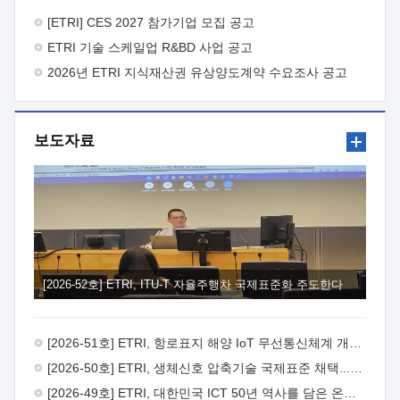
바랍니다.
2026년 8월 한국전자통신연구원장
1. 추진개요

추진목적: ETRI 인력을 기업현장에 파견. 기술지원을
[ETRI] CES 2027 참가기업 모집 공고
실시함으로써 ETRI 개발기술의 사업화를 지원하여
ETRI 기술 스케일업 R&BD 사업 공고
사업화성과를 극대화하고, 지원기업을 강견기업으로 육성하고자
함.
2026년 ETRI 지식재산권 유상양도계약 수요조사 공고
 신청자격: ETRI 협력기업 및 일반 ICT 중소기업*
협력기업: ETRI 창업/연구소기업, 기술이전/출자기업 등 ETRI
개발기술을 사업화하고자 하는 기업
 파견기간: 1년 이상
[최대 3년까지 연속지원 가능]* 연속지원은 지원완료 시점에서
보도자료
당해 지원실적과 차기 지원계획을 평가하여 결정
 기업부담:
연구인력 연봉기준 30 ~ 40%* (1년차) 연봉의 30%, (2 ~ 3년차)
연봉의 40%
 추진일정(1)희망기업 신청/접수(2)희망인력-
희망기업 매칭(3)현장조사/ 선정(심의)(4)협약체결(5)
기업파견8월 3일 ~ 14일
8월 17일 ~ 26일
9월초순
9월 중순
10월 이후* 상기일정은 희망인력-희망기업간 매칭 원활시를
가정한 것으로 상황에 따라 상당기간 일정이 지연될 수 있음. **
(1)희망인력-희망기업간 적합성이 낮다고 판단되거나, (2)
희망인력이 파견의사를 철회할 경우 후속 절차가 진행되지 않을
[2026-52호] ETRI, ITU-T 자율주행차 국제표준화 주도한다
수 있음.2. 현장지원 희망인력 및 상세이력
 희망인력
목록기술분야연구인력번호지원가능 기술반도체/
전자소자A반도체 소자(trasistor/diode) 제작 공정 전자소자 제작
[2026-51호] ETRI, 항로표지 해양 IoT 무선통신체계 개발 나선다
공정(FET / SBD 등 )유기물 반도체 소재 및 소자 설계, 합성 및
제작바이오센서 설계/제작토양/수질/가스 센서 설계/
[2026-50호] ETRI, 생체신호 압축기술 국제표준 채택...의료 AI 시대 연다
제작광소자응용B광 센서 및 응용 시스템시스템 제어 및 데이터
[2026-49호] ETRI, 대한민국 ICT 50년 역사를 담은 온라인 50년사 공개
처리FPGA 제어, VHDL 프로그램 개발Labview, Python, C