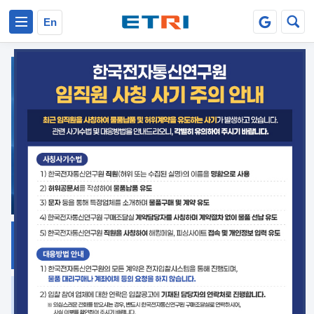
본문 바로가기
주요메뉴 바로가기
En
지식공유
ETRI 오픈소스
플랫폼
거버넌스 대응
발간자료