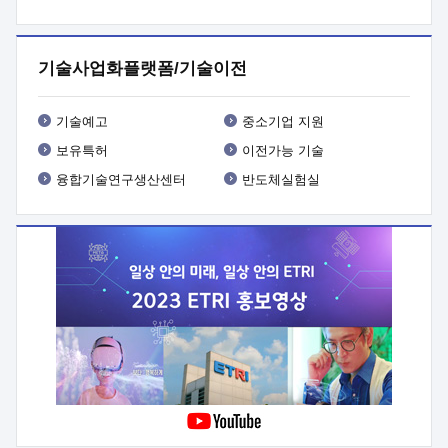
프로그램 개발
 상세이력ㅇ(붙 임1) 대상인력 A 상세이력ㅇ(붙
임2) 대상인력 B 상세이력
3. 신청방법 및 향후일정 등

신청방법: 이메일 (verdi@etri.re.kr)* <별첨양식>을 작성하여
기술사업화플랫폼/기술이전
제출
 문 의 처: ETRI사업화본부 기업성장지원부
기업성장지원전략실ㅇ오경석 책임 연구원 (T. 042-860-5076,
verdi@etri.re.kr)
 제출양식
ㅇ(별첨양식) ETRI연구인력
기술예고
중소기업 지원
현장지원 신청서 (기업)
보유특허
이전가능 기술
융합기술연구생산센터
반도체실험실