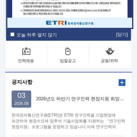
ETRI Insight
ETRI Journal
전자통신동향분석
ETRI 웹진
ETRI 간행물
전자도서관
[닫기]
오늘 하루 열지 않기
인력채용
입찰공고
공동/위탁
공지사항
03
2026년도 하반기 연구인력 현장지원 희망기업 신청/접수
2026.08
한국전자통신연구원(ETRI)은 ETRI 연구인력을 기업현장에
파견하여 현장수요에 맞추어 기술사업화를 지원하는 『연구인력
현장지원』프로그램을 운영하고 있습니다.이에 연구인력의
지원을 희망하는 중소.중견기업에서는 신청하여 주시기