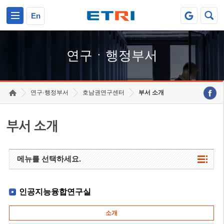
본문 바로가기
주요메뉴 바로가기
하단메뉴 바로가기
En
연구ㆍ행정부서
연구·행정부서
호남권연구센터
부서 소개
부서 소개
메뉴를 선택하세요.
인공지능융합연구실
소개