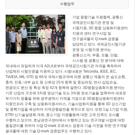
수행업무
기업 융합기술 지원협력, 광통신
국제공인시험기관 운영 및
시험지원, 3D 융합 상용화지원센터
지원과 센터 연구사업 및
연구결과물의 Q-mark 검증을
담당하고 있다. 국제공인시험기관
운영 및 시험지원 분야는
광통신소자, 부품, 모듈, 단말,
시스템 등 광통신 전 분야에 대해
국내에서 유일하게 미국 A2LA로부터 국제공인시험기관 자격을 획득하여
산업체의 시험인증을 지원하고 있다. 시험내용은 Telcordia, IEEE, IEC,
TIA/EIA, MIL-STD 등 66개 국제시험규격에 따른 광통신 제품의 온·습도순환,
충격, 진동, 내부 습도 등 신뢰성 15개 항목 및 중심파장, 반사·삽입손실,
편광모드 분산 등 특성 측정 42개 항목에 달한다. 3D융합상용화지원 분야는
기존 산업의 구조에 3차원 영상기술 또는 3차원 정보기술을 접목하여 새로운
부가가치 창출을 위해 광주광역시 지역을 거점으로 3D융합상용화지원센터
지원인프라 구축 및 상용화지원서비스, 기술사업화지원을 통해 3D 강소기업
및 중핵기업을 육성하여 지역균형발전을 목적으로 있다. 또한 1실 1기업 지원,
ETRI 신기술설명회 개최, 중소기업 지원활동에 대한 고객 만족도 조사를
수행하고 있으며, 호남권연구센터에서 수행하고 있는 연구개발 사업에 대한
품질관리를 위하여 사업 Q-mark 프로세스 검증과 기술 이전을 위한 연구개발
결과물에 대한 기술 Q-mark 검증업무도 수행하고 있다.