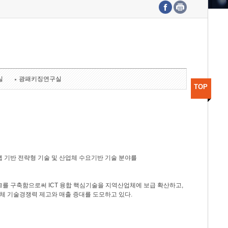
수도권연구본부
기획본부
사업화본부
행정본부
대외협력부
실
광패키징연구실
TOP
 기반 전략형 기술 및 산업체 수요기반 기술 분야를
를 구축함으로써 ICT 융합 핵심기술을 지역산업체에 보급 확산하고,
체 기술경쟁력 제고와 매출 증대를 도모하고 있다.