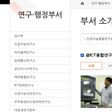
연구·행정부서
연구·행정부서
부서 소
감사부
인공지능융합연구
인공지능연구소
피지컬AI연구소
광ICT융합연
입체통신연구소
소개
수
공간미디어연구소
ADX융합연구소
ICT전략연구소
인공지능안전연구소
우주항공반도체전략연구단
대경권연구본부