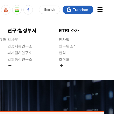
Translate
En
glish
연구·행정부서
ETRI 소개
급효과
감사부
인사말
인공지능연구소
연구원소개
피지컬AI연구소
연혁
입체통신연구소
조직도
공간미디어연구소
기타 공개정보
ADX융합연구소
원규 제·개정 예고
ICT전략연구소
연구원 고객헌장
인공지능안전연구소
ETRI CI
우주항공반도체전략연구단
주요업무연락처
대경권연구본부
찾아오시는길
호남권연구본부