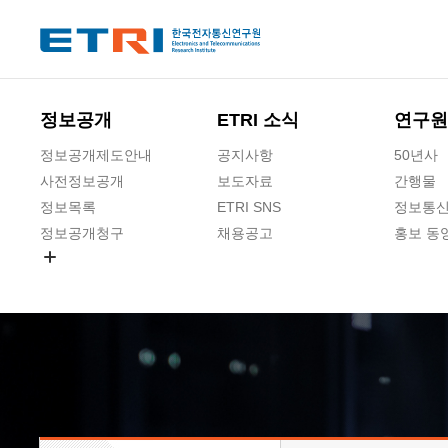
본문 바로가기
주요메뉴 바로가기
하단메뉴 바로가기
정보공개
ETRI 소식
연구원
정보공개제도안내
공지사항
50년사
사전정보공개
보도자료
간행물
정보목록
ETRI SNS
정보통신
정보공개청구
채용공고
홍보 동
경영공시
공공데이터개방
사업실명제