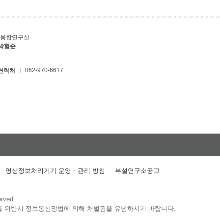
T융합연구실
 박형준
062-970-6617
연락처
영상정보처리기기 운영ㆍ관리 방침
부설연구소공고
erved.
를 위반시 정보통신망법에 의해 처벌됨을 유념하시기 바랍니다.