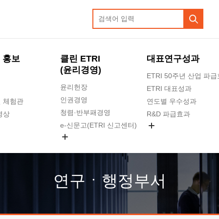
 홍보
클린 ETRI
대표연구성과
(윤리경영)
ETRI 50주년 산업 파
윤리헌장
ETRI 대표성과
인권경영
 체험관
연도별 우수성과
청렴·반부패경영
영상
R&D 파급효과
e-신문고(ETRI 신고센터)
지식공유플랫폼
공익신고
청렴포털 신고
고객의소리
연구ㆍ행정부서
수의계약 현황
부패징계 현황
감사결과공개