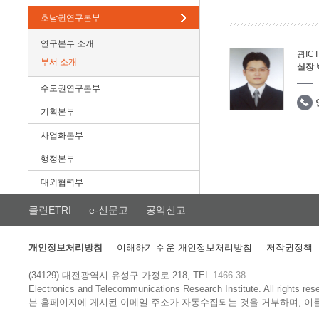
호남권연구본부
연구본부 소개
광IC
부서 소개
실장
수도권연구본부
기획본부
사업화본부
행정본부
대외협력부
클린ETRI
e-신문고
공익신고
개인정보처리방침
이해하기 쉬운 개인정보처리방침
저작권정책
(34129) 대전광역시 유성구 가정로 218, TEL
1466-38
Electronics and Telecommunications Research Institute.
All rights res
본 홈페이지에 게시된 이메일 주소가 자동수집되는 것을 거부하며, 이