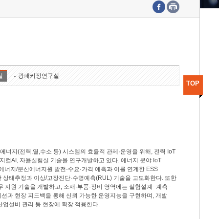
수도권연구본부
기획본부
사업화본부
행정본부
대외협력부
실
광패키징연구실
TOP
지(전력,열,수소 등) 시스템의 효율적 관제·운영을 위해, 전력 IoT
M, 피지컬AI, 자율실험실 기술을 연구개발하고 있다. 에너지 분야 IoT
너지/분산에너지원 발전·수요·가격 예측과 이를 연계한 ESS
반 상태추정과 이상/고장진단·수명예측(RUL) 기술을 고도화한다. 또한
무 지원 기술을 개발하고, 소재·부품·장비 영역에는 실험설계–계측–
이션과 현장 피드백을 통해 신뢰 가능한 운영지능을 구현하며, 개발
산업설비 관리 등 현장에 확장 적용한다.