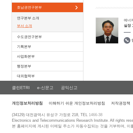
호남권연구본부
연구본부 소개
에너
실장
부서 소개
수도권연구본부
기획본부
사업화본부
행정본부
대외협력부
클린ETRI
e-신문고
공익신고
개인정보처리방침
이해하기 쉬운 개인정보처리방침
저작권정책
(34129) 대전광역시 유성구 가정로 218, TEL
1466-38
Electronics and Telecommunications Research Institute.
All rights res
본 홈페이지에 게시된 이메일 주소가 자동수집되는 것을 거부하며, 이