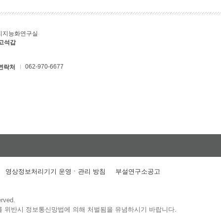
지지능화연구실
 고석갑
062-970-6677
연락처
영상정보처리기기 운영ㆍ관리 방침
부설연구소공고
erved.
를 위반시 정보통신망법에 의해 처벌됨을 유념하시기 바랍니다.