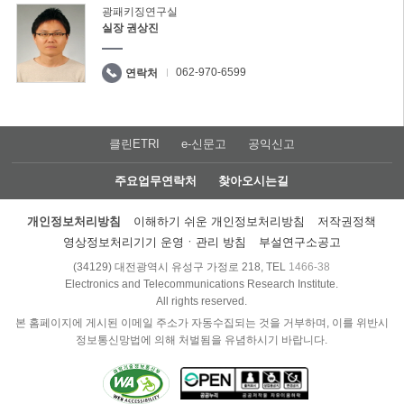
광패키징연구실
실장 권상진
062-970-6599
연락처
클린ETRI
e-신문고
공익신고
주요업무연락처
찾아오시는길
개인정보처리방침
이해하기 쉬운 개인정보처리방침
저작권정책
영상정보처리기기 운영ㆍ관리 방침
부설연구소공고
(34129) 대전광역시 유성구 가정로 218, TEL
1466-38
Electronics and Telecommunications Research Institute.
All rights reserved.
본 홈페이지에 게시된 이메일 주소가 자동수집되는 것을 거부하며, 이를 위반시
정보통신망법에 의해 처벌됨을 유념하시기 바랍니다.