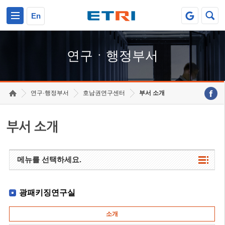
본문 바로가기
주요메뉴 바로가기
하단메뉴 바로가기
En
연구ㆍ행정부서
연구·행정부서
호남권연구센터
부서 소개
부서 소개
메뉴를 선택하세요.
광패키징연구실
소개