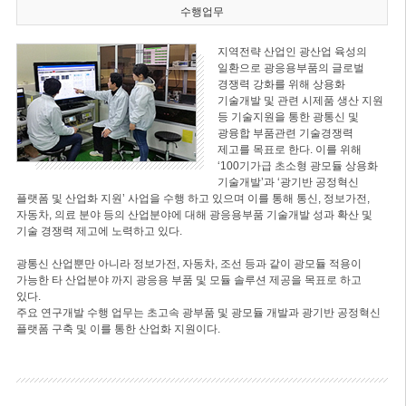
수행업무
지역전략 산업인 광산업 육성의
일환으로 광응용부품의 글로벌
경쟁력 강화를 위해 상용화
기술개발 및 관련 시제품 생산 지원
등 기술지원을 통한 광통신 및
광융합 부품관련 기술경쟁력
제고를 목표로 한다. 이를 위해
‘100기가급 초소형 광모듈 상용화
기술개발’과 ‘광기반 공정혁신
플랫폼 및 산업화 지원’ 사업을 수행 하고 있으며 이를 통해 통신, 정보가전,
자동차, 의료 분야 등의 산업분야에 대해 광응용부품 기술개발 성과 확산 및
기술 경쟁력 제고에 노력하고 있다.
광통신 산업뿐만 아니라 정보가전, 자동차, 조선 등과 같이 광모듈 적용이
가능한 타 산업분야 까지 광응용 부품 및 모듈 솔루션 제공을 목표로 하고
있다.
주요 연구개발 수행 업무는 초고속 광부품 및 광모듈 개발과 광기반 공정혁신
플랫폼 구축 및 이를 통한 산업화 지원이다.