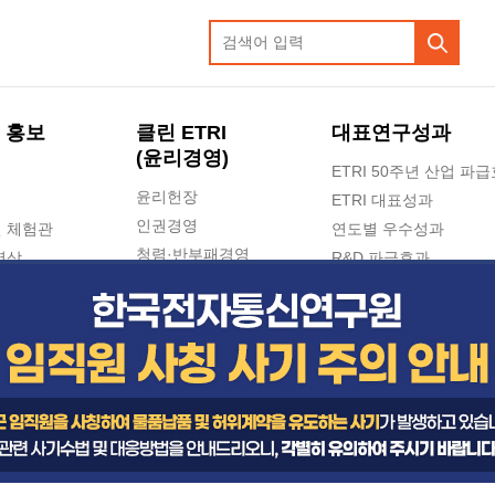
 홍보
클린 ETRI
대표연구성과
(윤리경영)
ETRI 50주년 산업 파
윤리헌장
ETRI 대표성과
인권경영
 체험관
연도별 우수성과
청렴·반부패경영
영상
R&D 파급효과
e-신문고(ETRI 신고센터)
지식공유플랫폼
공익신고
청렴포털 신고
고객의소리
수의계약 현황
부패징계 현황
감사결과공개