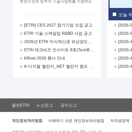
현장수요에 맞추어 기술사업화를 지원하는
『연구인력 현장지원』프로그램을
운영하고 있습니다.이에 연구인력의 지원을
오늘 하
희망하는 중소.중견기업에서는 신청하여
주시기 바랍니다.
2026년 8월
[ETRI] CES 2027 참가기업 모집 공고
한국전자통신연구원장
1. 추진개요

ETRI 기술 스케일업 R&BD 사업 공고
추진목적: ETRI 인력을 기업현장에 파견.
기술지원을 실시함으로써 ETRI 개발기술의
2026년 ETRI 지식재산권 유상양도계약 수요조사 공고
사업화를 지원하여 사업화성과를
ETRI 테크비즈 인사이트 8호(TechBiz Insight Vol.8) 발간
극대화하고, 지원기업을 강견기업으로
육성하고자 함.
 신청자격: ETRI
KRnet 2026 행사 안내
협력기업 및 일반 ICT 중소기업* 협력기업:
K-디지털 챌린지_NET 챌린지 캠프 시즌13 안내
ETRI 창업/연구소기업, 기술이전/출자기업
등 ETRI 개발기술을 사업화하고자 하는
기업
 파견기간: 1년 이상 [최대 3년까지
연속지원 가능]* 연속지원은 지원완료
시점에서 당해 지원실적과 차기 지원계획을
평가하여 결정
 기업부담: 연구인력
연봉기준 30 ~ 40%* (1년차) 연봉의 30%,
클린ETRI
e-신문고
공익신고
(2 ~ 3년차) 연봉의 40%
 추진일정(1)
희망기업 신청/접수(2)희망인력-희망기업
매칭(3)현장조사/ 선정(심의)(4)협약체결
개인정보처리방침
이해하기 쉬운 개인정보처리방침
저작권정책
(5)기업파견8월 3일 ~ 14일
8월 17일 ~
26일
9월초순
9월 중순
10월 이후*