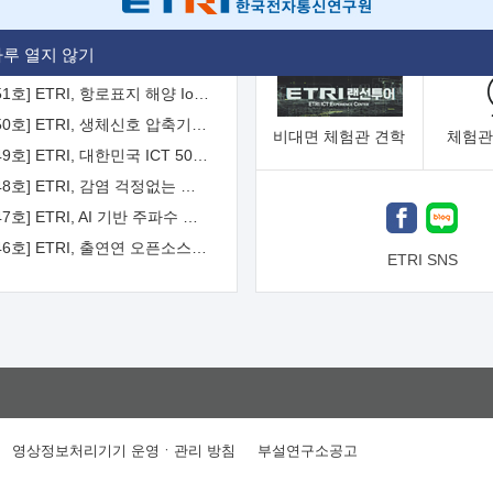
[2026-52호] ETRI, ITU-T 자율주행차 국제표준화 주도한다
루 열지 않기
[2026-51호] ETRI, 항로표지 해양 IoT 무선통신체계 개발 나선다
[2026-50호] ETRI, 생체신호 압축기술 국제표준 채택...의료 AI 시대 연다
비대면
체험관 견학
체험관
[2026-49호] ETRI, 대한민국 ICT 50년 역사를 담은 온라인 50년사 공개
[2026-48호] ETRI, 감염 걱정없는 공중 터치 인터페이스 시대 연다
[2026-47호] ETRI, AI 기반 주파수 예측기술 국제표준 이끌어
[2026-46호] ETRI, 출연연 오픈소스 협의체 '범출연연'으로 확대 운영
ETRI SNS
영상정보처리기기 운영ㆍ관리 방침
부설연구소공고