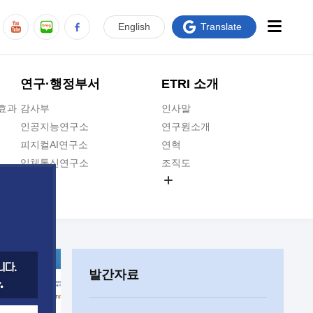
En
glish
Translate
연구·행정부서
ETRI 소개
급효과
감사부
인사말
인공지능연구소
연구원소개
피지컬AI연구소
연혁
입체통신연구소
조직도
공간미디어연구소
기타 공개정보
ADX융합연구소
원규 제·개정 예고
ICT전략연구소
연구원 고객헌장
인공지능안전연구소
ETRI CI
우주항공반도체전략연구단
주요업무연락처
발간자료
대경권연구본부
찾아오시는길
호남권연구본부