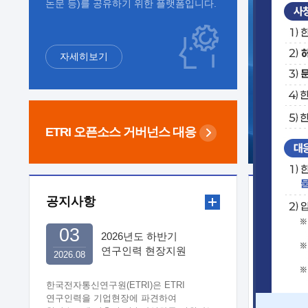
논문 등)를 공유하기 위한 플랫폼입니다.
자세히보기
ETRI 오픈소스
거버넌스 대응
공지사항
보도자
03
2026년도 하반기
연구인력 현장지원
2026.08
희망기업 신청/접수
한국전자통신연구원(ETRI)은 ETRI
연구인력을 기업현장에 파견하여