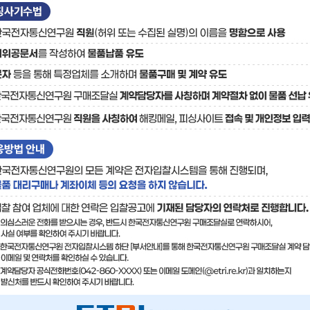
료
기술사업화플랫폼/기술
기술예고
중소기
보유특허
이전가
융합기술연구생산센터
반도