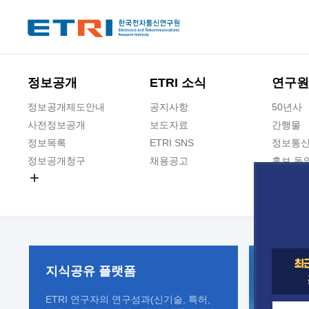
본문 바로가기
주요메뉴 바로가기
정보공개
ETRI 소식
연구원
정보공개제도안내
공지사항
50년사
사전정보공개
보도자료
간행물
정보목록
ETRI SNS
정보통신
정보공개청구
채용공고
홍보 동
경영공시
공공데이터개방
사업실명제
지식공유
플랫폼
ETRI 연구자의 연구성과(신기술, 특허,