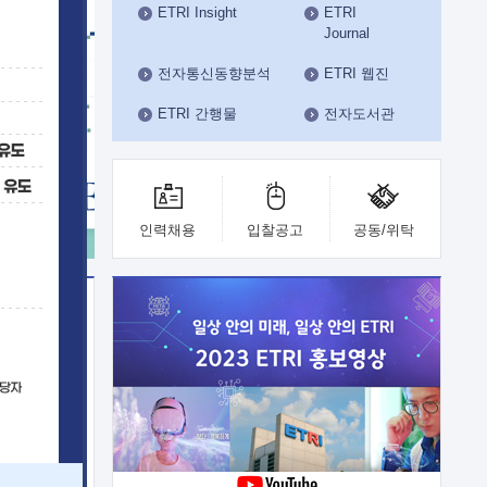
ETRI Insight
ETRI
수도권연구본부
Journal
기획본부
사업화본부
전자통신동향분석
ETRI 웹진
행정본부
ETRI 간행물
전자도서관
대외협력부
인력채용
입찰공고
공동/위탁
이전
업 지원
능 기술
체실험실