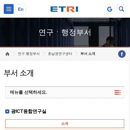
본문 바로가기
주요메뉴 바로가기
하단메뉴 바로가기
En
연구ㆍ행정부서
연구·행정부서
호남권연구센터
부서 소개
부서 소개
메뉴를 선택하세요.
광ICT융합연구실
소개