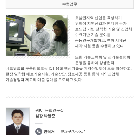
수행업무
호남권지역 산업을 육성하기
위하여 지역산업과 연계된 국가
로드맵 기반 전략형 기술 및 산업체
수요기반 기술 분야를
공동연구개발하고, 특허 시제품
제작 지원 등을 수행하고 있다.
또한 기술교류회 및 신기술설명회
운영을 통하여 상생협력
네트워크를 구축함으로써 ICT 융합 핵심기술을 지역산업체에 보급 확산하고,
현장 밀착형 애로기술지원, 기술상담, 정보제공 등을 통해 지역산업체
기술경쟁력 제고와 매출 증대를 도모하고 있다.
광ICT융합연구실
실장 박형준
062-970-6617
연락처