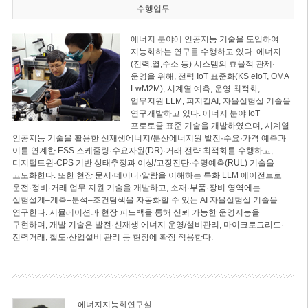
수행업무
에너지 분야에 인공지능 기술을 도입하여
지능화하는 연구를 수행하고 있다. 에너지
(전력,열,수소 등) 시스템의 효율적 관제·
운영을 위해, 전력 IoT 표준화(KS eIoT, OMA
LwM2M), 시계열 예측, 운영 최적화,
업무지원 LLM, 피지컬AI, 자율실험실 기술을
연구개발하고 있다. 에너지 분야 IoT
프로토콜 표준 기술을 개발하였으며, 시계열
인공지능 기술을 활용한 신재생에너지/분산에너지원 발전·수요·가격 예측과
이를 연계한 ESS 스케줄링·수요자원(DR)·거래 전략 최적화를 수행하고,
디지털트윈·CPS 기반 상태추정과 이상/고장진단·수명예측(RUL) 기술을
고도화한다. 또한 현장 문서·데이터·알람을 이해하는 특화 LLM 에이전트로
운전·정비·거래 업무 지원 기술을 개발하고, 소재·부품·장비 영역에는
실험설계–계측–분석–조건탐색을 자동화할 수 있는 AI 자율실험실 기술을
연구한다. 시뮬레이션과 현장 피드백을 통해 신뢰 가능한 운영지능을
구현하며, 개발 기술은 발전·신재생 에너지 운영/설비관리, 마이크로그리드·
전력거래, 철도·산업설비 관리 등 현장에 확장 적용한다.
에너지지능화연구실