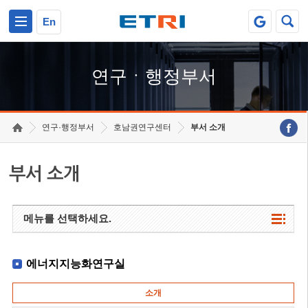
본문 바로가기
주요메뉴 바로가기
하단메뉴 바로가기
En
연구ㆍ행정부서
연구·행정부서
호남권연구센터
부서 소개
부서 소개
메뉴를 선택하세요.
에너지지능화연구실
소개