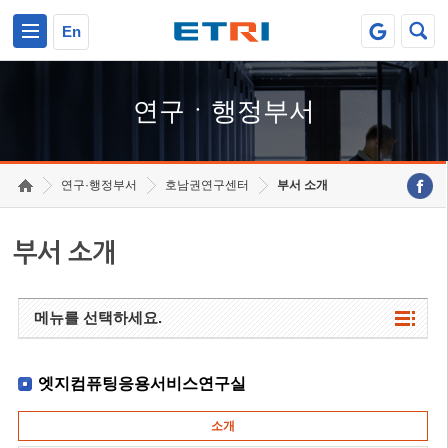
본문 바로가기
주요메뉴 바로가기
하단메뉴 바로가기
En
연구ㆍ행정부서
연구·행정부서
호남권연구센터
부서 소개
부서 소개
메뉴를 선택하세요.
엣지컴퓨팅응용서비스연구실
소개